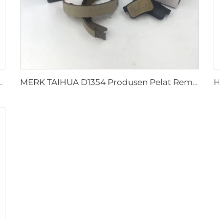
lat Belakang Cakram Rem D2026 untuk Mobil Jepang
MERK TAIHUA D1354 Produsen Pelat Rem Belakang Keramik Mobil Pembuatan