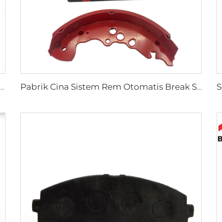
 Belakang untuk Mobil Toyota 04495-35151
Pabrik Cina Sistem Rem Otomatis Break Shoe Rem Mobil