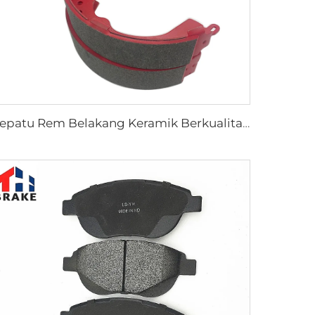
Sepatu Rem Belakang Keramik Berkualitas Terbaik untuk Pickup HILUX VI