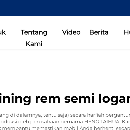
uk
Tentang
Video
Berita
H
Kami
ining rem semi log
 di dalamnya, tentu saja) secara harfiah bergantun
roduksi oleh perusahaan bernama HENG TAIHUA. Ka
membantu memastikan mobil Anda berhenti secara ha