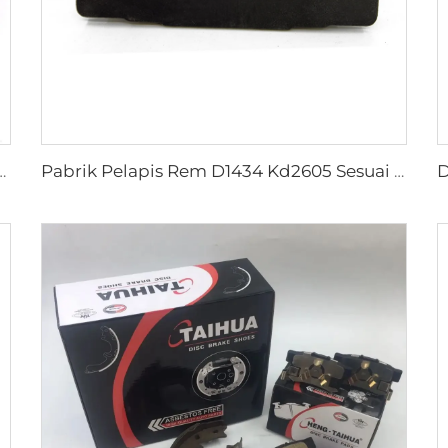
X VII Pickup OEM 04495-0K010 04495-28090
Pabrik Pelapis Rem D1434 Kd2605 Sesuai untuk Bus HIACE IV Toyota