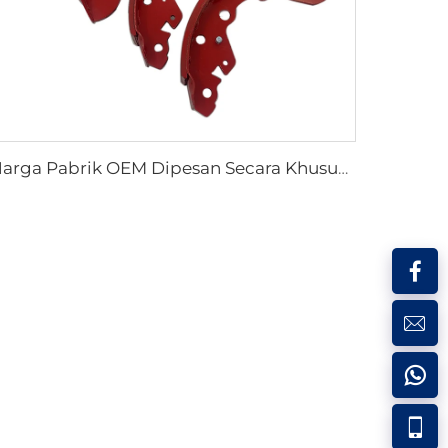
Harga Pabrik OEM Dipesan Secara Khusus Semi Truk Mobil Rem Drum Sepatu untuk coaster SUZUKI