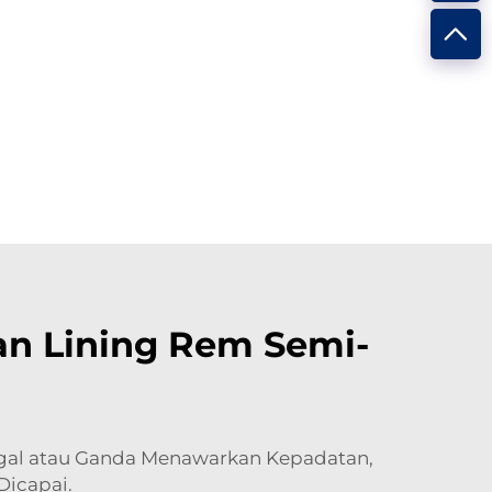
n Lining Rem Semi-
gal atau Ganda Menawarkan Kepadatan,
Dicapai.