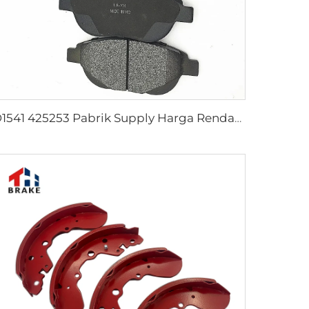
D1541 425253 Pabrik Supply Harga Rendah Aksesori Rem Cakram untuk peugeot 207 307