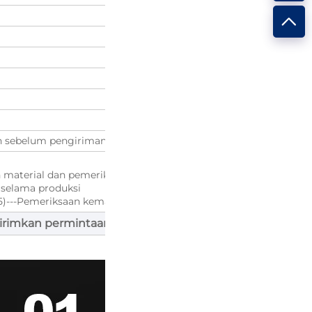
 sebelum pengiriman. (Foto produk dan foto kemasan akan di
n material dan pemeriksaan cetakan
i selama produksi
 5)---Pemeriksaan kemasan 6)---Memeriksa lagi sebelum pengir
irimkan permintaan
"