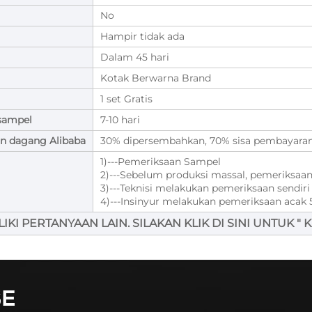
No
Hampir tidak ada
Dalam 45 hari
Kotak Berwarna Brand
1 set Gratis
sampel
7-10 hari
n dagang Alibaba
30% dipersembahkan, 70% sisa pembayaran
1)---Pemeriksaan Sampel
2)---Sebelum produksi massal, pemeriksaa
3)---Teknisi melakukan pemeriksaan sendir
4)---Insinyur melakukan pemeriksaan acak
IKI PERTANYAAN LAIN. SILAKAN KLIK DI SINI UNTUK "
K