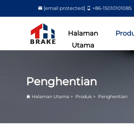
[email protected]
+86-15010101085
Halaman
Prod
Utama
Penghentian
Halaman Utama
>
Produk
>
Penghentian