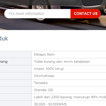
duk
Pelapis Rem
akang
Tidak kurang dari 4mm ketebalan
Impor, 100% teruji
Otomatisasi
Tersedia
Standar OE
Lebih dari 2200 barang, menutupi 99% mob
30.000 - 50.000KMS