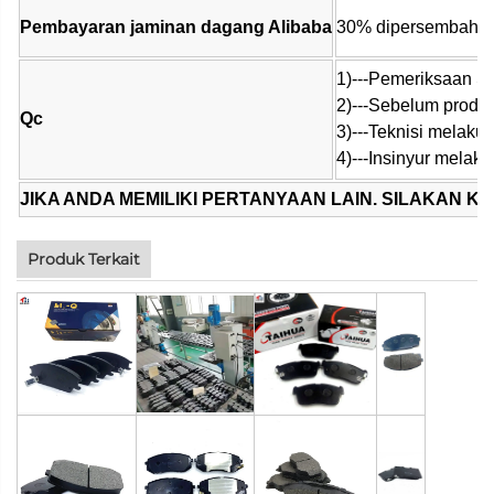
Pembayaran jaminan dagang Alibaba
30% dipersembahkan
1)---Pemeriksaan S
2)---Sebelum produ
Qc
3)---Teknisi melaku
4)---Insinyur mela
JIKA ANDA MEMILIKI PERTANYAAN LAIN. SILAKAN KLI
Produk Terkait