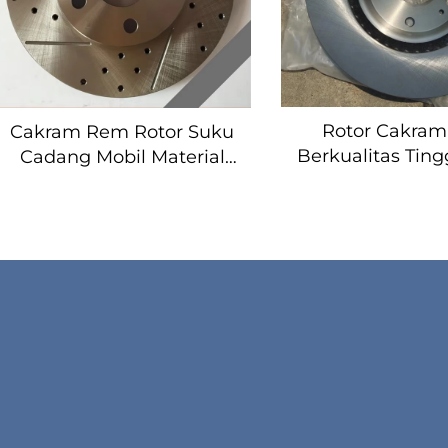
Rotor Cakra
Cakram Rem Rotor Suku
Berkualitas Ting
Cadang Mobil Material
Geely Atalos Pr
HT250/g3000
Geely Coolray S