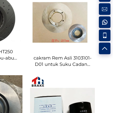
HT250
bu-abu
cakram Rem Asli 3103101-
 mm
D01 untuk Suku Cadang
Mobil Great Wall Deer