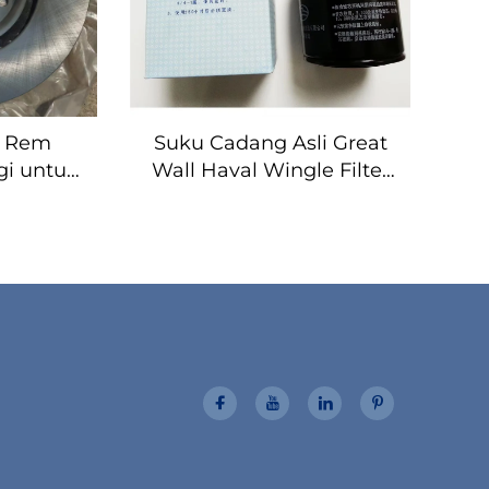
m Rem
Suku Cadang Asli Great
gi untuk
Wall Haval Wingle Filter
o NL-3B,
Oli
X11 1.5T