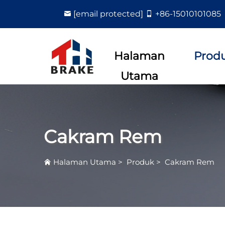
[email protected]
+86-15010101085
Halaman
Prod
Utama
Cakram Rem
Halaman Utama
>
Produk
>
Cakram Rem