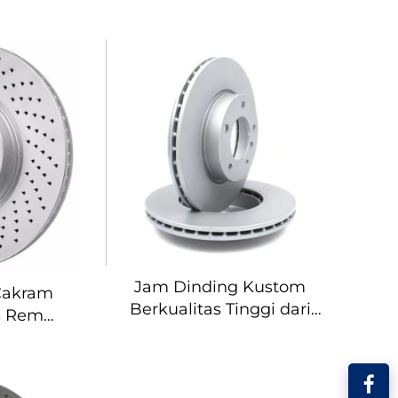
Jam Dinding Kustom
Cakram
Berkualitas Tinggi dari
s Rem
Cakram Rem Mobil
ctavia