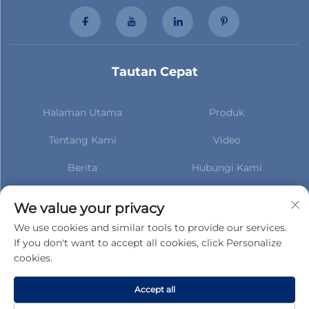
Tautan Cepat
Halaman Utama
Produk
Tentang Kami
Video
Berita
Hubungi Kami
Berlangganan untuk tetap
mendapatkan informasi
We value your privacy
terbaru tentang berita kami
We use cookies and similar tools to provide our services.
If you don't want to accept all cookies, click Personalize
cookies.
Berlangganan
Accept all
Hak Cipta © Gucheng County Taihua Auto Parts Co., Ltd. Hak-hak