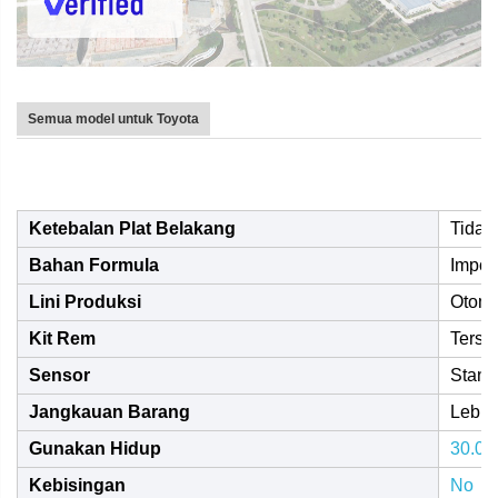
Semua model untuk Toyota
Ketebalan Plat Belakang
Tidak
Bahan Formula
Impor,
Lini Produksi
Otoma
Kit Rem
Terse
Sensor
Stand
Jangkauan Barang
Lebih
Gunakan Hidup
30.00
Kebisingan
No