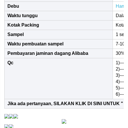
Debu
Hampi
Waktu tunggu
Dalam
Kotak Packing
Kotak
Sampel
1 set 
Waktu pembuatan sampel
7-10 h
Pembayaran jaminan dagang Alibaba
30% d
Qc
1)---
2)---
3)---
4)---
5)---
6)---
Jika ada pertanyaan, SILAKAN KLIK DI SINI UNTUK "
K