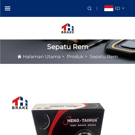
ID
Sepatu Rem
Halaman Utama
>
Produk
>
Sepatu Rem