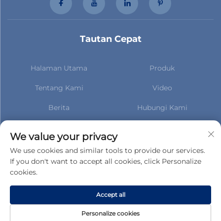
Tautan Cepat
Halaman Utama
Produk
Tentang Kami
Video
Berita
Hubungi Kami
Berlangganan untuk tetap
mendapatkan informasi
We value your privacy
terbaru tentang berita kami
We use cookies and similar tools to provide our services.
If you don't want to accept all cookies, click Personalize
cookies.
Berlangganan
Accept all
Hak Cipta © Gucheng County Taihua Auto Parts Co., Ltd. Hak-hak
Personalize cookies
Kekayaan Intelektual Dilindungi -
Kebijakan Privasi
-
BLOG