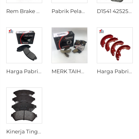
Rem Brake Shoes untuk HILUX VII Pickup OEM 04495-0K010 04495-28090
Pabrik Pelapis Rem D1434 Kd2605 Sesuai untuk Bus HIACE IV Toyota
D1541 425253 Pabrik Supply Harga Rendah Aksesori Rem Cakram untuk peugeot 207 307
Harga Pabrik Bagian-bagian Otomotif Produsen Pelat Belakang Cakram Rem D2026 untuk Mobil Jepang
MERK TAIHUA D1354 Produsen Pelat Rem Belakang Keramik Mobil Pembuatan
Harga Pabrik OEM Dipesan Secara Khusus Semi Truk Mobil Rem Drum Sepatu untuk coaster SUZUKI
Kinerja Tinggi Otomotif Mobil Set Pelat Rem Keramik D1075 untuk PONTIAC