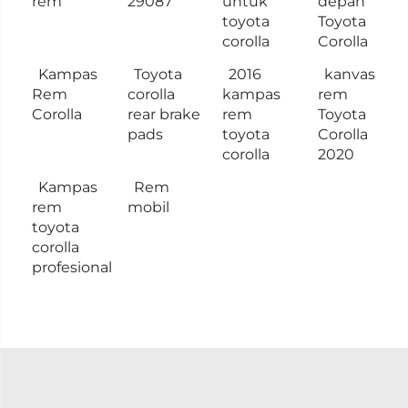
rem
29087
untuk
depan
toyota
Toyota
corolla
Corolla
Kampas
Toyota
2016
kanvas
Rem
corolla
kampas
rem
Corolla
rear brake
rem
Toyota
pads
toyota
Corolla
corolla
2020
Kampas
Rem
rem
mobil
toyota
corolla
profesional