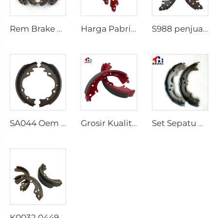
Rem Brake Shoes untuk HILUX VII Pickup OEM 04495-0K010 04495-28090
Harga Pabrik OEM Dipesan Secara Khusus Semi Truk Mobil Rem Drum Sepatu untuk coaster SUZUKI
S988 penjualan grosir rem sepatu belakang sumbu pelapisan rem sepatu yang dapat disesuaikan
SA044 Oem Customized Breakshoe Auto Brake Shoe Shoes Brakes untuk Kia Mazda
Grosir Kualitas Tinggi Warna Merah Breakshoe Rem Sepatu Otomotif K2335 untuk HILUX HIACE
Set Sepatu Rem Mobil Jepang 46540-20070 S859 1586-S859
K0032 04495 Suku Cadang Mobil Sepatu Rem Keramik untuk Suzuki SWIFT