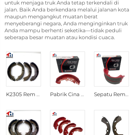
untuk menjaga truk Anda tetap terkendali di
jalan. Baik Anda berkendara melalui jalanan kota
maupun mengangkut muatan berat
menyeberangi negara, Anda menginginkan truk
Anda mampu berhenti seketika—tidak peduli
seberapa besar muatan atau kondisi cuaca.
K2305 Rem Belakang untuk Mobil Toyota 04495-35151
Pabrik Cina Sistem Rem Otomatis Break Shoe Rem Mobil
Sepatu Rem Belakang Keramik Berkualitas Terbaik untuk Pickup HILUX VI