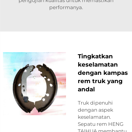
pengujian kualitas untuk memastikan
performanya.
Tingkatkan
keselamatan
dengan kampas
rem truk yang
andal
Truk dipenuhi
dengan aspek
keselamatan.
Sepatu rem HENG
TAIHUA membantu