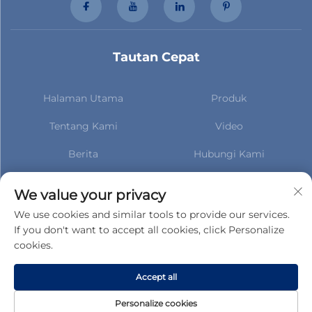
Tautan Cepat
Halaman Utama
Produk
Tentang Kami
Video
Berita
Hubungi Kami
Berlangganan untuk tetap
mendapatkan informasi
We value your privacy
terbaru tentang berita kami
We use cookies and similar tools to provide our services.
If you don't want to accept all cookies, click Personalize
cookies.
Berlangganan
Accept all
Hak Cipta © Gucheng County Taihua Auto Parts Co., Ltd. Hak-hak
Personalize cookies
Kekayaan Intelektual Dilindungi -
Kebijakan Privasi
-
BLOG