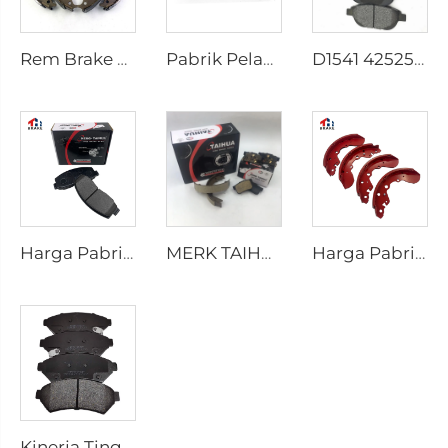
Rem Brake Shoes untuk HILUX VII Pickup OEM 04495-0K010 04495-28090
Pabrik Pelapis Rem D1434 Kd2605 Sesuai untuk Bus HIACE IV Toyota
D1541 425253 Pabrik Supply Harga Rendah Aksesori Rem Cakram untuk peugeot 207 307
Harga Pabrik Bagian-bagian Otomotif Produsen Pelat Belakang Cakram Rem D2026 untuk Mobil Jepang
MERK TAIHUA D1354 Produsen Pelat Rem Belakang Keramik Mobil Pembuatan
Harga Pabrik OEM Dipesan Secara Khusus Semi Truk Mobil Rem Drum Sepatu untuk coaster SUZUKI
Kinerja Tinggi Otomotif Mobil Set Pelat Rem Keramik D1075 untuk PONTIAC