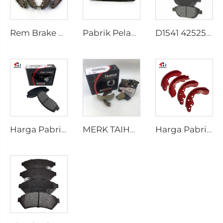
Rem Brake Shoes untuk HILUX VII Pickup OEM 04495-0K010 04495-28090
Pabrik Pelapis Rem D1434 Kd2605 Sesuai untuk Bus HIACE IV Toyota
D1541 425253 Pabrik Supply Harga Rendah Aksesori Rem Cakram untuk peugeot 207 307
Harga Pabrik Bagian-bagian Otomotif Produsen Pelat Belakang Cakram Rem D2026 untuk Mobil Jepang
MERK TAIHUA D1354 Produsen Pelat Rem Belakang Keramik Mobil Pembuatan
Harga Pabrik OEM Dipesan Secara Khusus Semi Truk Mobil Rem Drum Sepatu untuk coaster SUZUKI