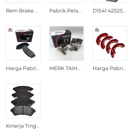
Rem Brake Shoes untuk HILUX VII Pickup OEM 04495-0K010 04495-28090
Pabrik Pelapis Rem D1434 Kd2605 Sesuai untuk Bus HIACE IV Toyota
D1541 425253 Pabrik Supply Harga Rendah Aksesori Rem Cakram untuk peugeot 207 307
Harga Pabrik Bagian-bagian Otomotif Produsen Pelat Belakang Cakram Rem D2026 untuk Mobil Jepang
MERK TAIHUA D1354 Produsen Pelat Rem Belakang Keramik Mobil Pembuatan
Harga Pabrik OEM Dipesan Secara Khusus Semi Truk Mobil Rem Drum Sepatu untuk coaster SUZUKI
Kinerja Tinggi Otomotif Mobil Set Pelat Rem Keramik D1075 untuk PONTIAC