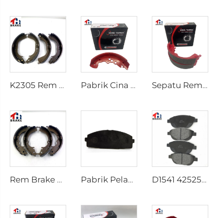
K2305 Rem Belakang untuk Mobil Toyota 04495-35151
Pabrik Cina Sistem Rem Otomatis Break Shoe Rem Mobil
Sepatu Rem Belakang Keramik Berkualitas Terbaik untuk Pickup HILUX VI
Rem Brake Shoes untuk HILUX VII Pickup OEM 04495-0K010 04495-28090
Pabrik Pelapis Rem D1434 Kd2605 Sesuai untuk Bus HIACE IV Toyota
D1541 425253 Pabrik Supply Harga Rendah Aksesori Rem Cakram untuk peugeot 207 307