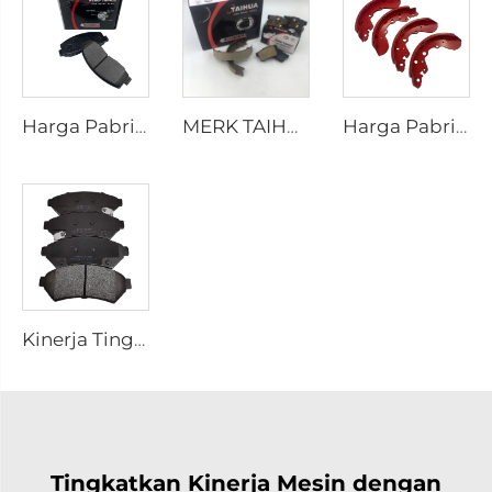
Harga Pabrik Bagian-bagian Otomotif Produsen Pelat Belakang Cakram Rem D2026 untuk Mobil Jepang
MERK TAIHUA D1354 Produsen Pelat Rem Belakang Keramik Mobil Pembuatan
Harga Pabrik OEM Dipesan Secara Khusus Semi Truk Mobil Rem Drum Sepatu untuk coaster SUZUKI
Kinerja Tinggi Otomotif Mobil Set Pelat Rem Keramik D1075 untuk PONTIAC
Tingkatkan Kinerja Mesin dengan