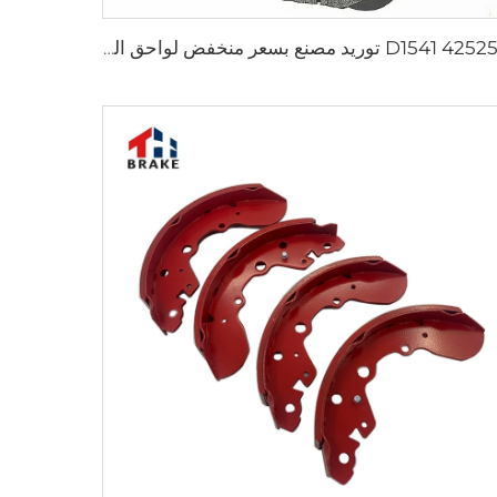
D1541 425253 توريد مصنع بسعر منخفض لواحق الفرامل لسيارات Peugeot 207 307