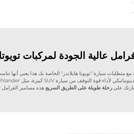
الفرامل السيراميك عالية الأداء D1075 لسيارات PONTIAC
امل عالية الجودة لمركبات تويوتا 
ع متطلبات سيارة "تويوتا هايلاندر" الخاصة بك هذا يعني أنها تنا
يارتك على
رحلة طويلة على الطريق السريع
هذه مسامير الفرامل 