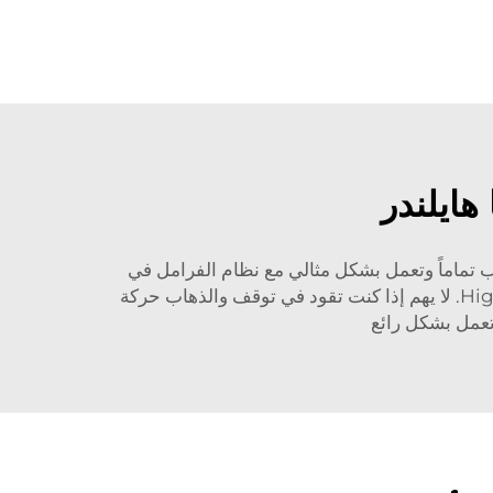
هايلندر
سب تماماً وتعمل بشكل مثالي مع نظام الفرامل في
السيارة. كل مساحة يتم اختبارها من خلال اختبار الدينوماتيكي لأداء قوة التوقف من سيارة SUV كبيرة، مثل Highlander. لا يهم إذا كنت تقود في توقف والذهاب حركة
تعمل بشكل رائع