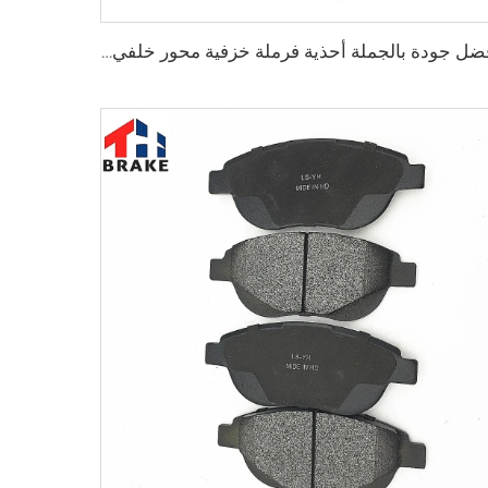
أفضل جودة بالجملة أحذية فرملة خزفية محور خلفي للسيارات لشاحنة HILUX VI البيك آب