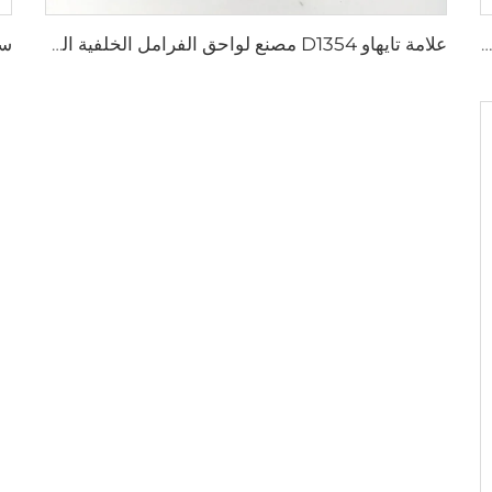
سعر المصنع قطع غيار السيارات المصنعين لوحة خلفية أقراص الفرامل D2026 للسيارات اليابانية
علامة تايهاو D1354 مصنع لواحق الفرامل الخلفية السيراميك للسيارات التصنيع