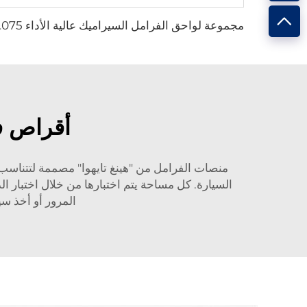
مجموعة لواحق 
أقراص فر
منصات الفرامل من "هينغ تايهوا" مصممة لتتناسب م
المرور أو أخذ س