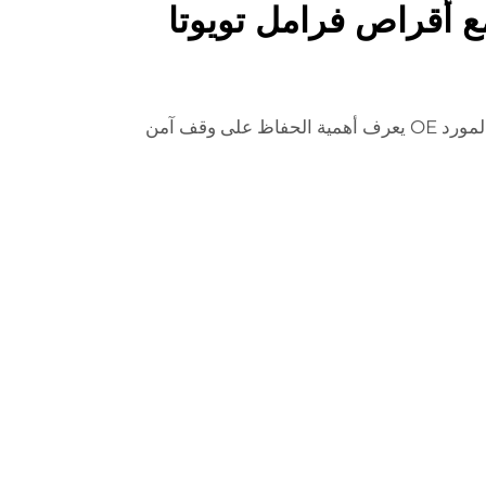
 أقراص فرامل تويوتا
تباع بشكل فردي المنتج مناسب: المورد OE يعرف أهمية الحفاظ على وقف آمن