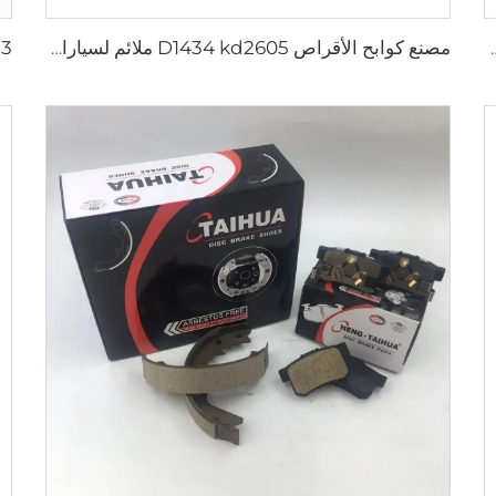
HILUX VII OEM 04495-0K010 04495-28
مصنع كوابح الأقراص D1434 kd2605 ملائم لسيارات تويوتا HIACE IV باص