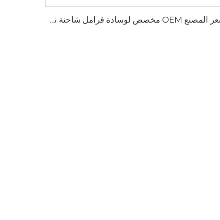
سعر المصنع OEM مخصص لوسادة فرامل شاحنة نصفية أوتوماتيكية فرمل طبل حذاء الفرامل لـ SUZUKI