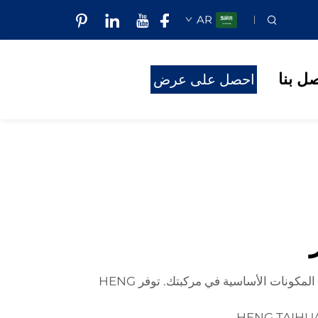
AR
صل بنا
احصل على عرض
أسعار
إذا كنت تمتلك Toyota Highlander، فبالتأكيد تدرك الحاجة إلى الحفاظ عليها في حالة ممتازة. تعد فرامل الأقراص من المكونات الأساسية في مركبتك. توفر HENG