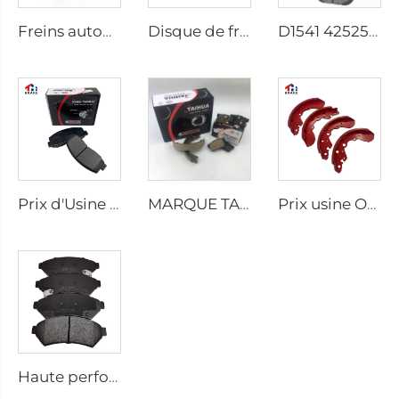
Freins automatiques pour pick-up HILUX VII OEM 04495-0K010 04495-28090
Disque de frein usine D1434 Kd2605 Convient pour Toyota HIACE IV Bus
D1541 425253 Fabrication de pièces de rechange de disques de frein à bas prix pour Peugeot 207 307
Prix d'Usine Pièces Auto Fabricants Plaque Arrière Freins à Disque D2026 pour Voitures Japonaises
MARQUE TAIHUA D1354 Fabricant de plaquettes de frein arrière céramiques pour voiture
Prix ​​usine OEM personnalisé pour plaquette de frein de camion semi-remorque et chaussée de frein à tambour pour SUZUKI
Haute performance Auto Voiture Céramique Ensemble de plaquettes de frein D1075 pour PONTIAC