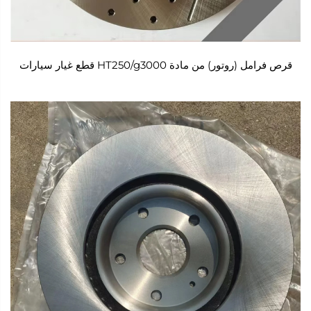
قرص فرامل (روتور) من مادة HT250/g3000 قطع غيار سيارات