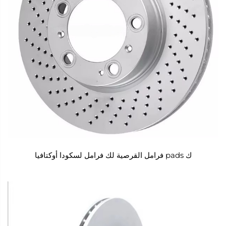
ك pads فرامل القرصية لك فرامل لسكودا أوكتافيا