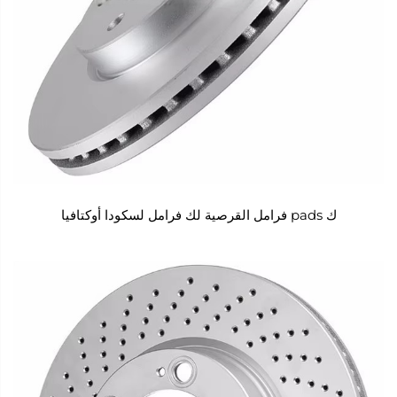
ك pads فرامل القرصية لك فرامل لسكودا أوكتافيا