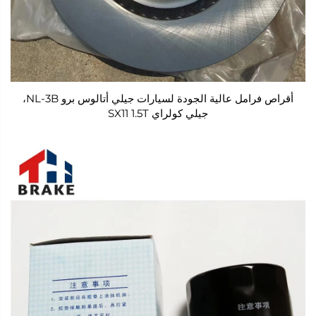
أقراص فرامل عالية الجودة لسيارات جيلي أتالوس برو NL-3B،
جيلي كولراي SX11 1.5T