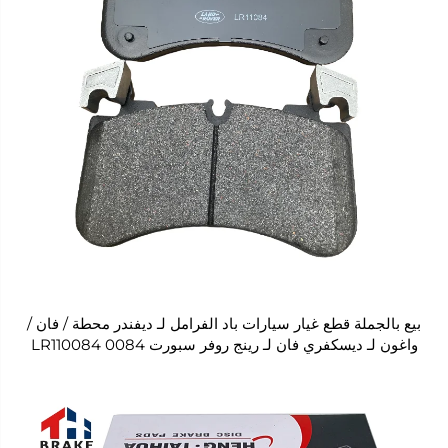
بيع بالجملة قطع غيار سيارات باد الفرامل لـ ديفندر محطة / فان /
واغون لـ ديسكفري فان لـ رينج روفر سبورت LR110084 0084