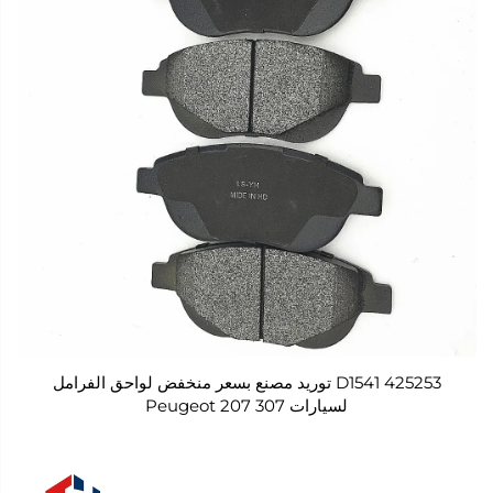
D1541 425253 توريد مصنع بسعر منخفض لواحق الفرامل
لسيارات Peugeot 207 307