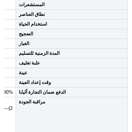
المستشعرات
نطاق العناصر
استخدام الحياة
الضجيج
الغبار
المدة الزمنية للتسليم
علبة تغليف
عينة
وقت إعداد العينة
الدفع ضمان التجارة أليابا
30% مقدم، 70% المتبقية قبل الشحن. سيتم تقديم صور المنتجات وصور التغليف قبل دفع الرصيد.
مراقبة الجودة
2)---التحقق من المادة والتحقق من القالب قبل الإنتاج الضخم
3)--- الفنيون يقومون بالتحقق بأنفسهم أثناء الإنتاج