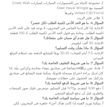
2. مجموعة كاملة من إكسسوارات السيارات لسيارات Great Wall
الصينية مع Deer Haval Wingle
Voleex C30 Florid وغيرها
3. فلاتر: فلتر الزيت
السؤال 4: ما هو الحد الأدنى لكمية الطلب لكل عنصر؟
الإجابة: إذا كان لدينا العناصر في المخزون، لا يوجد قيد على الحد الأدنى
لكمية الطلب، وعادةً يتم قبول الحد الأدنى لكمية الطلب كـ 100 قطعة.
السؤال 5: هل تقدم أي ضمان على منتجاتك؟
الإجابة: 30 ألف كيلومتر
السؤال 6: ماذا بشأن وقت التسليم؟
الإجابة: 5-7 أيام للعينات؛ 25-30 يومًا للبضائع الدفعة بعد استلام المبلغ
المبدئي
السؤال 7: ما هي شروط التغليف الخاصة بك؟
أ: عادةً، نحن نแพ捆بضائعنا في صناديق بيضاء محايدة وكراتين بنيّة. إذا
كان لديك براءة اختراع مسجلة قانونيًا، يمكننا تعبئة البضائع في صناديق
ماركتك بعد الحصول على خطابات تفويضك
السؤال 8: ما هي شروط الدفع الخاصة بك؟
أ: دفع 30% كمقدم، و70% قبل التسليم. سنعرض عليك صور المنتجات
والطرود قبل أن تدفع المبلغ المتبقي
السؤال 9: ما هي سياسة العينات الخاصة بك؟
أ: يمكننا توريد العينة إذا كانت هناك أجزاء جاهزة في المخزون، لكن