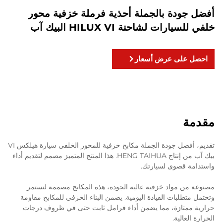
أفضل جودة بالجملة أحذية فرملة خزفية محور
خلفي للسيارات لشاحنة HILUX VI البيك آب
احصل على عرض أسعار
مقدمة
تقديم، أفضل جودة الجملة مكابح خزفية للمحور الخلفي سيارة هيلكس VI
بيك آب من إنتاج HENG TAIHUA. هذا المنتج المتميز مصمم لتقديم أداء
واستدامة قصوى لسيارتك.
مصنوعة من مواد خزفية عالية الجودة، هذه المكابح مصممة لتستمر
وتحتمل متطلبات القيادة اليومية. يضمن البناء الخزفي للمكابح مقاومة
حرارية ممتازة، مما يضمن أداء فرامل ثابت حتى في ظروف درجات
الحرارة العالية.