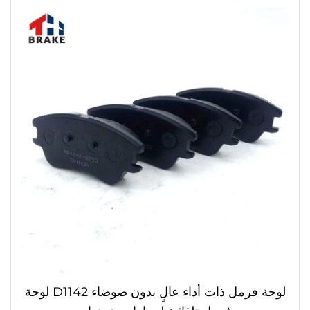
لوحة فرمل ذات أداء عالٍ بدون ضوضاء D1142 لوحة