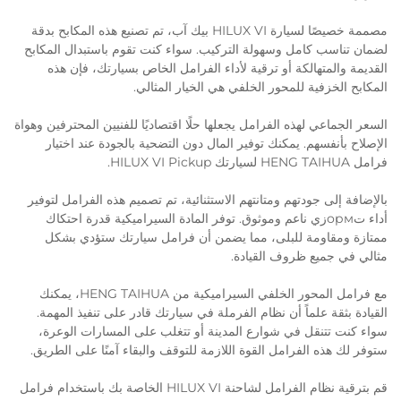
مصممة خصيصًا لسيارة HILUX VI بيك آب، تم تصنيع هذه المكابح بدقة
لضمان تناسب كامل وسهولة التركيب. سواء كنت تقوم باستبدال المكابح
القديمة والمتهالكة أو ترقية لأداء الفرامل الخاص بسيارتك، فإن هذه
المكابح الخزفية للمحور الخلفي هي الخيار المثالي.
السعر الجماعي لهذه الفرامل يجعلها حلًا اقتصاديًا للفنيين المحترفين وهواة
الإصلاح بأنفسهم. يمكنك توفير المال دون التضحية بالجودة عند اختيار
فرامل HENG TAIHUA لسيارتك HILUX VI Pickup.
بالإضافة إلى جودتهم ومتانتهم الاستثنائية، تم تصميم هذه الفرامل لتوفير
أداء تормزي ناعم وموثوق. توفر المادة السيراميكية قدرة احتكاك
ممتازة ومقاومة للبلى، مما يضمن أن فرامل سيارتك ستؤدي بشكل
مثالي في جميع ظروف القيادة.
مع فرامل المحور الخلفي السيراميكية من HENG TAIHUA، يمكنك
القيادة بثقة علماً أن نظام الفرملة في سيارتك قادر على تنفيذ المهمة.
سواء كنت تتنقل في شوارع المدينة أو تتغلب على المسارات الوعرة،
ستوفر لك هذه الفرامل القوة اللازمة للتوقف والبقاء آمنًا على الطريق.
قم بترقية نظام الفرامل لشاحنة HILUX VI الخاصة بك باستخدام فرامل