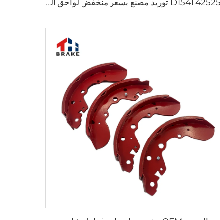
D1541 425253 توريد مصنع بسعر منخفض لواحق الفرامل لسيارات Peugeot 207 307