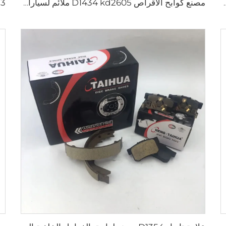
HILUX VII OEM 04495-0K010 04495-28
مصنع كوابح الأقراص D1434 kd2605 ملائم لسيارات تويوتا HIACE IV باص