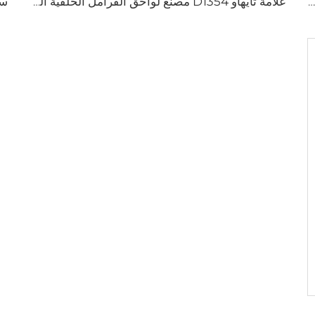
سعر المصنع قطع غيار السيارات المصنعين لوحة خلفية أقراص الفرامل D2026 للسيارات اليابانية
علامة تايهاو D1354 مصنع لواحق الفرامل الخلفية السيراميك للسيارات التصنيع
الفرامل السيراميك عالية الأداء D1075 لسيارات PONTIAC