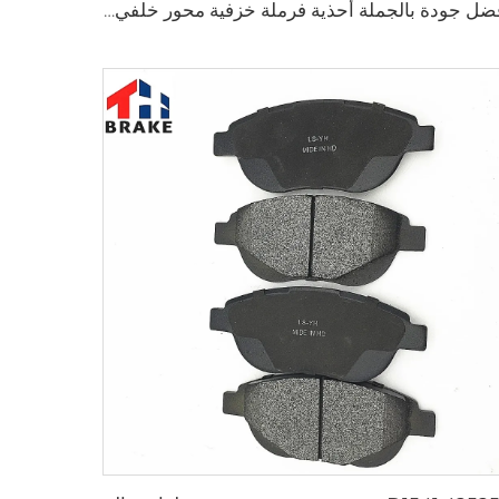
أفضل جودة بالجملة أحذية فرملة خزفية محور خلفي للسيارات لشاحنة HILUX VI البيك آب