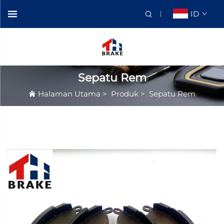
ID
Sepatu Rem
Halaman Utama
>
Produk
>
Sepatu Rem