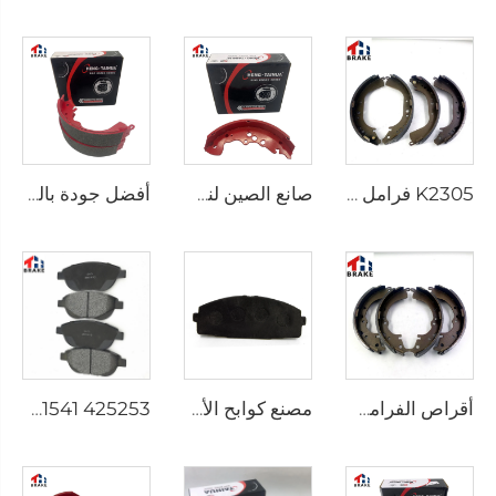
K2305 فرامل خلفية لسيارات تويوتا 04495-35151
صانع الصين لنظام الفرامل السيارات قطعة فرملة سيارات
أفضل جودة بالجملة أحذية فرملة خزفية محور خلفي للسيارات لشاحنة HILUX VI البيك آب
أقراص الفرامل التلقائية لشاحنة HILUX VII OEM 04495-0K010 04495-28090
مصنع كوابح الأقراص D1434 kd2605 ملائم لسيارات تويوتا HIACE IV باص
D1541 425253 توريد مصنع بسعر منخفض لواحق الفرامل لسيارات Peugeot 207 307