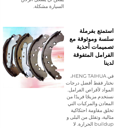
السيارة مشكلة.
استمتع بفرملة
سلسة وموثوقة مع
تصميمات أحذية
الفرامل المتفوقة
لدينا
في HENG TAIHUA،
نختار فقط أفضل درجات
المواد لأقراص الفرامل.
نستخدم مزيجًا فريدًا من
المعادن والمركبات التي
تخلق مقاومة احتكاكية
مثالية، وتقلل من البلى و
buildup الحرارة. لا