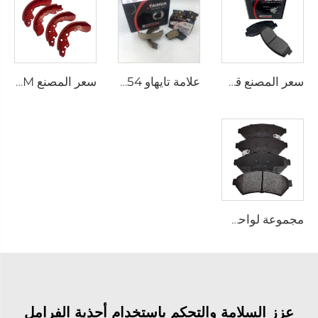
سعر المصنع قطع غيار السيارات المصنعين لوحة خلفية أقراص الفرامل D2026 للسيارات اليابانية
علامة تايهاو D1354 مصنع لواحق الفرامل الخلفية السيراميك للسيارات التصنيع
سعر المصنع OEM مخصص لوسادة فرامل شاحنة نصفية أوتوماتيكية فرمل طبل حذاء الفرامل لـ SUZUKI
مجموعة لواحق الفرامل السيراميك عالية الأداء D1075 لسيارات PONTIAC
عزز السلامة والتحكم باستخدام أحذية الفرامل