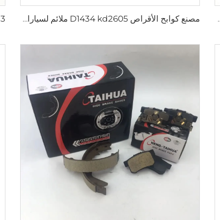
HILUX VII OEM 04495-0K010 04495-28
مصنع كوابح الأقراص D1434 kd2605 ملائم لسيارات تويوتا HIACE IV باص