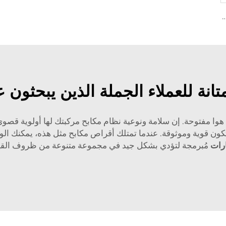
الفرامل السيراميك عالية الأداء D1075 لسيارات PONTIAC
انة للعملاء الجملة الذين يبحثون
هوا مفتوحة. إن سلامة ونوعية نظام مكابح مركبتك لها أولوية قصوى،
ون قوية وموثوقة. عندما تمتلك أقراص مكابح مثل هذه، يمكنك الوث
ارات
مُبرمجة لتؤدي بشكل جيد في مجموعة متنوعة من ظروف القيا