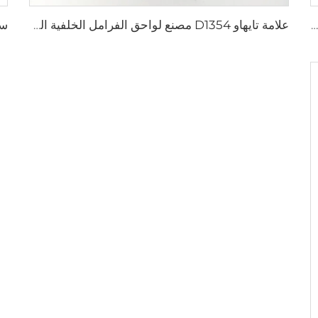
سعر المصنع قطع غيار السيارات المصنعين لوحة خلفية أقراص الفرامل D2026 للسيارات اليابانية
علامة تايهاو D1354 مصنع لواحق الفرامل الخلفية السيراميك للسيارات التصنيع