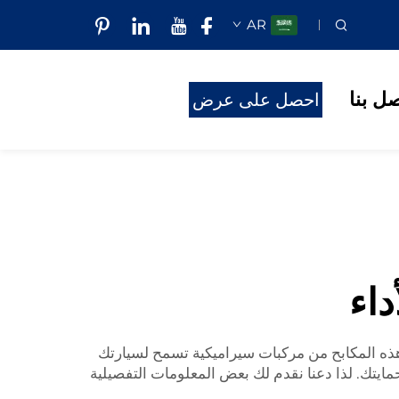
AR
صل بنا
احصل على عرض
أسعار
داء
HENG TAIHU السيراميكية عالية الجودة. صُنعت هذه المكابح من مركبات سيراميكية تسمح لسيارتك
ايتك. لذا دعنا نقدم لك بعض المعلومات التفصيلية