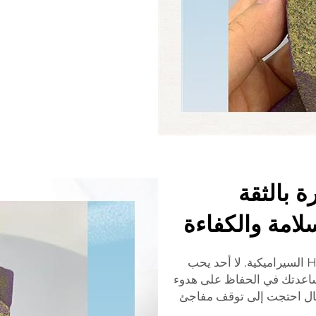
 بالثقة
لامة والكفاءة
أنا من أشد المعجبين بهدوء مكابح HENG TAIHUA السيراميكية. لا أحد يحب
مساعدتك في الحفاظ على هدوء
 حال احتجت إلى توقف مفاجئ