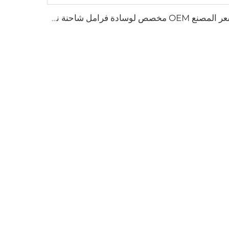
سعر المصنع OEM مخصص لوسادة فرامل شاحنة نصفية أوتوماتيكية فرمل طبل حذاء الفرامل لـ SUZUKI