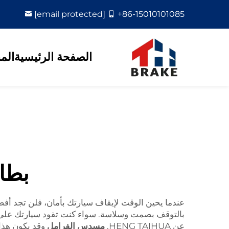
[email protected]
+86-15010101085
الصفحة الرئيسية
الم
بطان
بالتوقف بصمت وسلاسة. سواء كنت تقود سيارتك على الط
عن HENG TAIHUA.
مسدس الفرامل
وقد يكون هذا خ