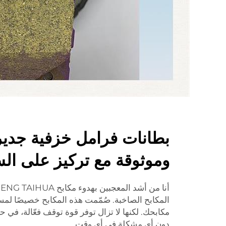
بطانات فرامل خزفية جديرة
وموثوقة مع تركيز على الس
المكابح الصاخبة. صُمّمت هذه المكابح خصيصًا ل
مكابحك. لكنها لا تزال توفر قوة توقف فعّالة، في
دون أي مشكلة في أي وقت.