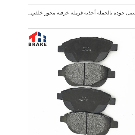
أفضل جودة بالجملة أحذية فرملة خزفية محور خلفي للسيارات لشاحنة HILUX VI البيك آب