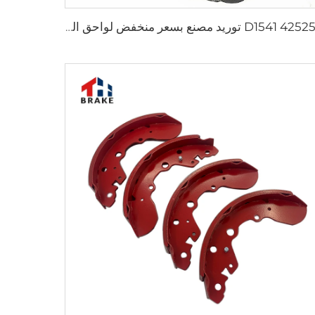
D1541 425253 توريد مصنع بسعر منخفض لواحق الفرامل لسيارات Peugeot 207 307