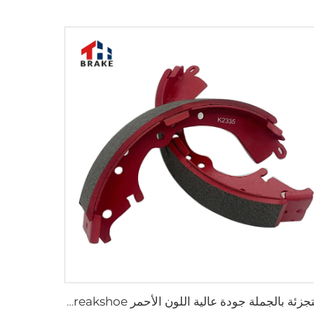
التجزئة بالجملة جودة عالية اللون الأحمر Breakshoe أحذية الفرامل للسيارات K2335 لـ HILUX HIACE