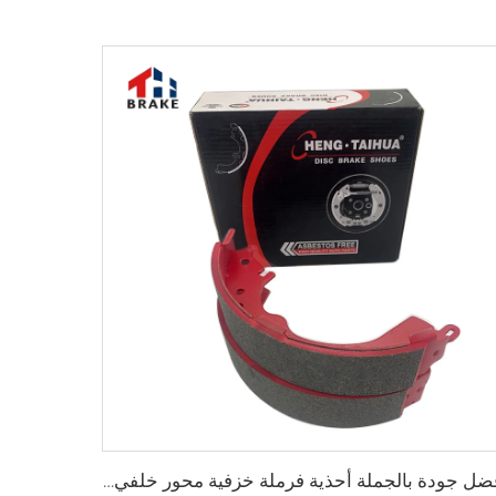
أفضل جودة بالجملة أحذية فرملة خزفية محور خلفي للسيارات لشاحنة HILUX VI البيك آب