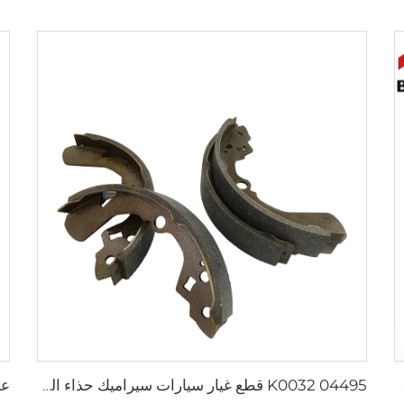
S859 
K0032 04495 قطع غيار سيارات سيراميك حذاء الفرامل للسيارات سوزوكي SWIFT