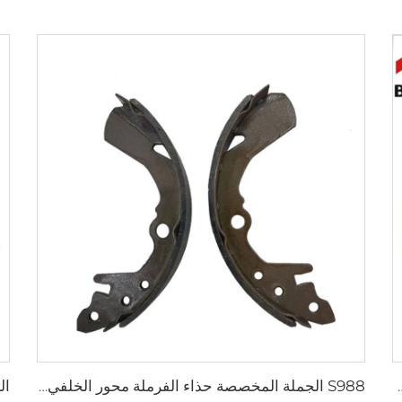
HILUX VII OEM 04495-0K010 04495-28
S988 الجملة المخصصة حذاء الفرملة محور الخلفي بطانة حذاء الفرملة