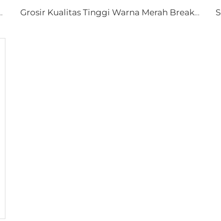
rake Shoe Shoes Brakes untuk Kia Mazda
Grosir Kualitas Tinggi Warna Merah Breakshoe Rem Sepatu Otomotif K2335 untuk HILUX HIACE