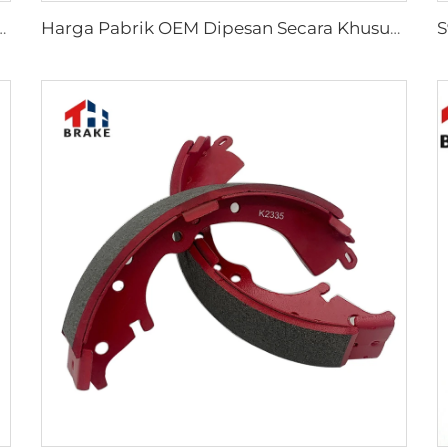
X VII Pickup OEM 04495-0K010 04495-28090
Harga Pabrik OEM Dipesan Secara Khusus Semi Truk Mobil Rem Drum Sepatu untuk coaster SUZUKI