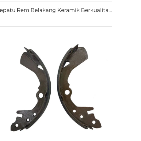
Sepatu Rem Belakang Keramik Berkualitas Terbaik untuk Pickup HILUX VI