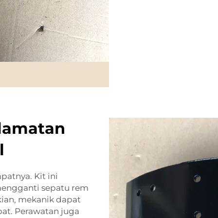
elamatan
l
atnya. Kit ini
engganti sepatu rem
kian, mekanik dapat
at. Perawatan juga