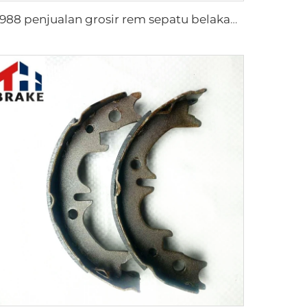
S988 penjualan grosir rem sepatu belakang sumbu pelapisan rem sepatu yang dapat disesuaikan