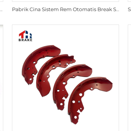
 Belakang untuk Mobil Toyota 04495-35151
Pabrik Cina Sistem Rem Otomatis Break Shoe Rem Mobil