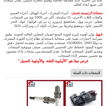
عامًا من الخبرة. لدينا مصانعنا الخاصة وقسم التجارة الدولي، نصدر منتجاتنا
إلى جميع أنحاء العالم
منتجاتنا الرئيسية تشمل:
أجزاء المحرك، أجزاء الهيكل، أجزاء الجسم
والفئات الثلاث الأخرى، 21 سلسلة، أكثر من 1000 نوع من المنتجات،
تغطي: جريت وول، تشانغفنغ، إيزوزو، زد تي إي، فوكودا، غولد، البحر
الأصفر، فاوا، دونغفنغ وغيرها من سيارات البيك آب ومركبات SUV.
تايهوا
تولي أهمية كبيرة لجودة المنتج لضمان المعايير العالية للجودة. نطبق
بصرامة اختبارات تقنية على منتجاتنا باستخدام نظام إدارة الجودة المعترف
به دوليًا ISO90001: 2000. نستخدم معدات كشف متقدمة لتحليل دقيق
لجودة المنتج، الحفاظ على التحسين المستمر، ضمان موثوقية المنتجات
وتقديم أفضل المنتجات لعملائنا. نقدم للمستخدمين منتجات بأداء مضمون
مع تحسين مستمر لأداء المنتجات.
غرض تيفا هو "الأولوية للثقة، والأولوية للعميل"
المنتجات ذات الصلة