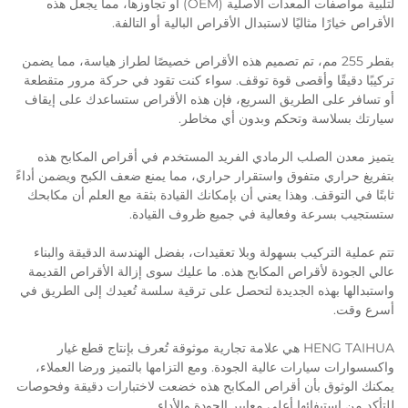
لتلبية مواصفات المعدات الأصلية (OEM) أو تجاوزها، مما يجعل هذه
الأقراص خيارًا مثاليًا لاستبدال الأقراص البالية أو التالفة.
بقطر 255 مم، تم تصميم هذه الأقراص خصيصًا لطراز هياسة، مما يضمن
تركيبًا دقيقًا وأقصى قوة توقف. سواء كنت تقود في حركة مرور متقطعة
أو تسافر على الطريق السريع، فإن هذه الأقراص ستساعدك على إيقاف
سيارتك بسلاسة وتحكم وبدون أي مخاطر.
يتميز معدن الصلب الرمادي الفريد المستخدم في أقراص المكابح هذه
بتفريغ حراري متفوق واستقرار حراري، مما يمنع ضعف الكبح ويضمن أداءً
ثابتًا في التوقف. وهذا يعني أن بإمكانك القيادة بثقة مع العلم أن مكابحك
ستستجيب بسرعة وفعالية في جميع ظروف القيادة.
تتم عملية التركيب بسهولة وبلا تعقيدات، بفضل الهندسة الدقيقة والبناء
عالي الجودة لأقراص المكابح هذه. ما عليك سوى إزالة الأقراص القديمة
واستبدالها بهذه الجديدة لتحصل على ترقية سلسة تُعيدك إلى الطريق في
أسرع وقت.
HENG TAIHUA هي علامة تجارية موثوقة تُعرف بإنتاج قطع غيار
واكسسوارات سيارات عالية الجودة. ومع التزامها بالتميز ورضا العملاء،
يمكنك الوثوق بأن أقراص المكابح هذه خضعت لاختبارات دقيقة وفحوصات
للتأكد من استيفائها أعلى معايير الجودة والأداء.