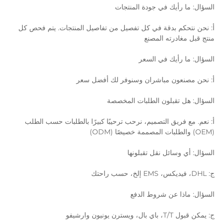
السؤال: ما رأيك في جودة المنتجات
أ: نحن نتحكم بدقة في كل تفصيل من تفاصيل المنتجات. يتم فحص كل
منتج قبل مغادرته المصنع
السؤال: ما رأيك في السعر
أ: نحن مصنعون مباشران وسنوفر لك أفضل سعر
السؤال: هل تقبلون الطلبات المخصصة
أ: نعم. مع فريق التصميم، نرحب ترحيبًا كبيرًا بالطلبات حسب الطلب
(OEM) والطلبات المصممة خصيصًا (ODM)
السؤال: أي وسائل نقل تقبلونها
ج: DHL، فيديكس، EMS إلخ، حسب راحتك
السؤال: ماذا عن شروط الدفع
ج: يمكن قبول T/T، باي بال، ويسترن يونيون وارشيفو