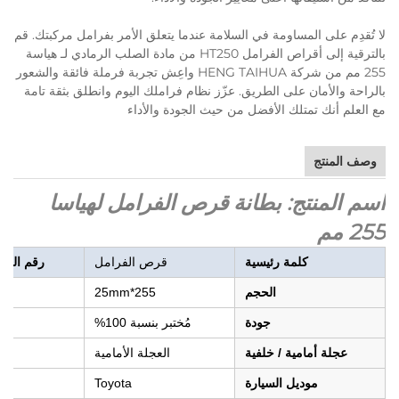
لا تُقدِم على المساومة في السلامة عندما يتعلق الأمر بفرامل مركبتك. قم
بالترقية إلى أقراص الفرامل HT250 من مادة الصلب الرمادي لـ هياسة
255 مم من شركة HENG TAIHUA واعِش تجربة فرملة فائقة والشعور
بالراحة والأمان على الطريق. عزّز نظام فراملك اليوم وانطلق بثقة تامة
مع العلم أنك تمتلك الأفضل من حيث الجودة والأداء
وصف المنتج
اسم المنتج: بطانة قرص الفرامل لهياسا
255 مم
كلمة رئيسية
قرص الفرامل
رقم القط
الحجم
255*25mm
جودة
مُختبر بنسبة 100%
عجلة أمامية / خلفية
العجلة الأمامية
موديل السيارة
Toyota