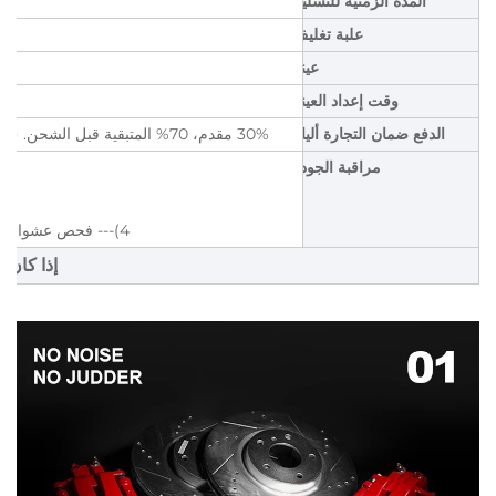
المدة الزمنية للتسليم
علبة تغليف
عينة
وقت إعداد العينة
الدفع ضمان التجارة أليابا
30% مقدم، 70% المتبقية قبل الشحن. (سيتم تقديم صور المنتجات وصور التغليف قبل دفعك للمبلغ المتبقي.)
مراقبة الجودة
4)--- فحص عشوائي من المهندس 5)--- فحص التغليف 6)--- إعادة الفحص قبل الشحن
إذا كان 