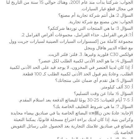
الجواب: شركتنا بدأت منذ عام 2001، وهناك حوالي 15 سنة من التاريخ لنا 
في مجال قطع غيار السيارات. 
السؤال 2: هل أنتم شركة تجارية أم مصنع؟ 
الجواب: نحن مصنع مع شركة تجارية. 
السؤال 3: ما هي المنتجات التي توردها شركتكم؟ 
أ:1:.قرص الفرامل، حذاء الفرامل، مجموعات أقراص الفرامل 2. 
مجموعة كاملة من إكسسوارات السيارات الصينية لسيارات جريت وول 
مع غطاء الديير هافال وينجل 
فولكس C30 فلوريد وغيرها. 3. فلتر: فلتر الزيت. 
السؤال 4: ما هو الحد الأدنى لكمية الطلب لكل عنصر؟ 
أ: إذا كان لدينا العنصر في المخزون، لا يوجد قيد على الحد الأدنى لكمية 
الطلب، وعادةً يتم قبول الحد الأدنى لكمية الطلب كـ 100 قطعة. 
السؤال 5: هل تقدم أي ضمان على منتجاتك؟ 
أ: 30 ألف كيلومتر. 
السؤال 6: ماذا عن وقت التسليم؟ 
أ: 5-7 أيام للعينات؛ 25-30 يومًا للبضائع الدفعة بعد استلام المقدم. 
السؤال 7: ما هي شروط التغليف الخاصة بك؟ 
الإجابة: عادةً نحن نแพ捆 البضائع الخاصة بنا في صناديق بيضاء محايدة 
وكراتين بنية. إذا كان لديك براءة اختراع مسجلة قانونيًا، يمكننا التعبئة 
البضائع في صناديق علامتك التجارية بعد الحصول على رسائل التفويض 
الخاصة بك.   
السؤال 8: ما هي شروط الدفع الخاصة بك؟ 