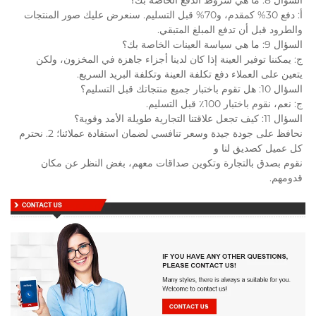
أ: دفع 30% كمقدم، و70% قبل التسليم. سنعرض عليك صور المنتجات 
والطرود قبل أن تدفع المبلغ المتبقي. 
السؤال 9: ما هي سياسة العينات الخاصة بك؟ 
ج: يمكننا توفير العينة إذا كان لدينا أجزاء جاهزة في المخزون، ولكن 
يتعين على العملاء دفع تكلفة العينة وتكلفة البريد السريع. 
السؤال 10: هل تقوم باختبار جميع منتجاتك قبل التسليم؟ 
ج: نعم، نقوم باختبار 100٪ قبل التسليم. 
السؤال 11: كيف تجعل علاقتنا التجارية طويلة الأمد وقوية؟ 
نحافظ على جودة جيدة وسعر تنافسي لضمان استفادة عملائنا؛ 2. نحترم 
كل عميل كصديق لنا و 
نقوم بصدق بالتجارة وتكوين صداقات معهم، بغض النظر عن مكان 
قدومهم. 