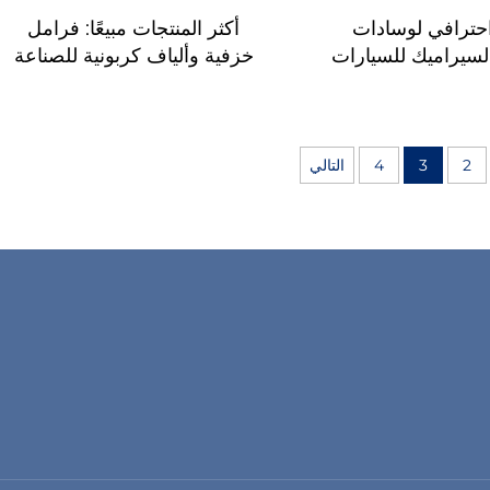
احترافي لوسادات
أكثر المنتجات مبيعًا: فرامل
لسيراميك للسيارات
خزفية وألياف كربونية للصناعة
بسعر معقول 04465-48030
الصينية، فرامل جملة لصناعة
ا وسادات الفرامل
السيارات 04465-48030
المعدنية
لفرامل تويوتا
2
3
4
التالي