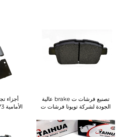
تصنيع فرشات ت brake عالية
أجزاء تج
الجودة لشركة تويوتا فرشات ت
brake عالمية D822 سعر
الأوتوماتي
رخيص بالجملة بطانات فرشات
أق
ت brake