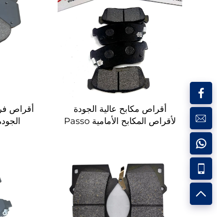
أقراص مكابح عالية الجودة
أقراص فرا
لأقراص المكابح الأمامية Passo
لرقم OE 04491-B1051 بدون
إكسسو
ضوضاء أقراص مكابح قابلة
إكسسوارا
للتخصيص
أنظمة
ا