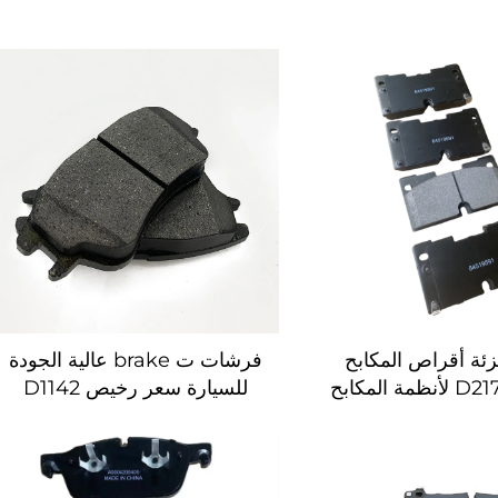
زئة أقراص المكابح
فرشات ت brake عالية الجودة
الأمامية D2173 لأنظمة المكابح
للسيارة سعر رخيص D1142
كية قطع غيار المكابح
فرشات ت brake للسيارة
راص مكابح
هيونداي