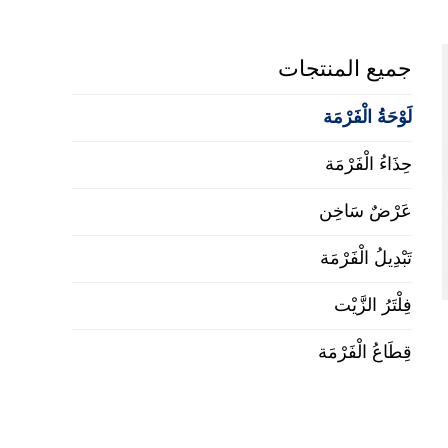
جميع المنتجات
لَوْحَةُ الْفَرْمَة
حِذَاءُ الْفَرْمَة
عَرْضٌ سَاخِن
تَبْدِيلُ الْفَرْمَة
فِلْتَرُ الزَّيْت
قِطَاعُ الْفَرْمَة