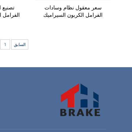
سعر معقول نظام وسادات
تصنيع 
الفرامل الكربون السيراميك
الفرامل ا
أفضل وسادات الفرامل
للسيارات للبيع 04465-
لتويوت
OK240 لوسادات الفرامل
الخاصة بtoyota السيارات
السابق
1