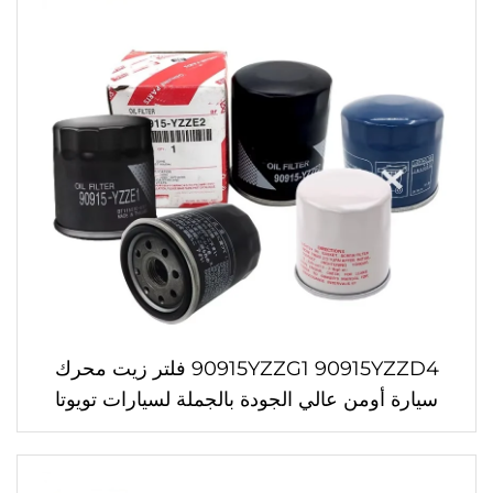
90915YZZG1 90915YZZD4 فلتر زيت محرك
سيارة أومن عالي الجودة بالجملة لسيارات تويوتا