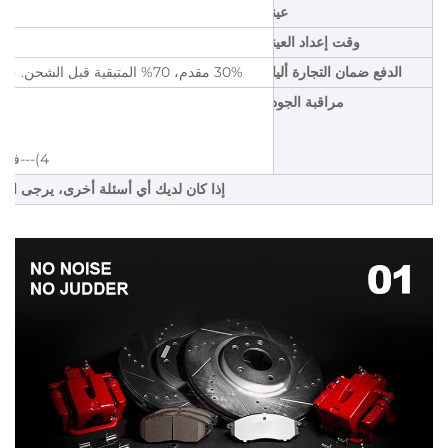
عينة
وقت إعداد العينة
الدفع ضمان التجارة أليابا
30% مقدم، 70% المتبقية قبل الشحن. (سيتم تقديم صور المنتجات وصور التغليف قبل دفع المبلغ المتبقى)
مراقبة الجودة
4)---فحص مهندسي 5)---فحص التعبئة 6) فحص مرة أخرى قبل الشحن
إذا كان لديك أي أسئلة أخرى، يرجى النقر