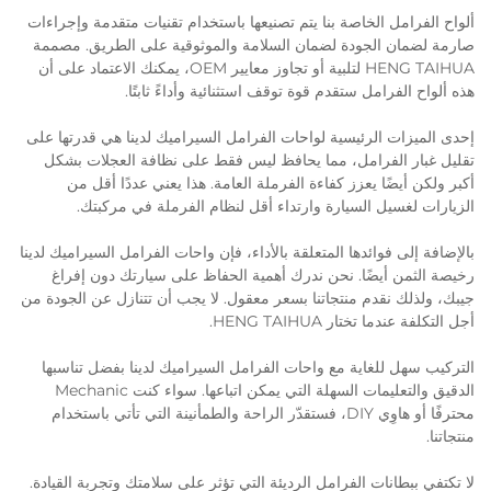
ألواح الفرامل الخاصة بنا يتم تصنيعها باستخدام تقنيات متقدمة وإجراءات
صارمة لضمان الجودة لضمان السلامة والموثوقية على الطريق. مصممة
HENG TAIHUA
لتلبية أو تجاوز معايير OEM، يمكنك الاعتماد على أن
هذه ألواح الفرامل ستقدم قوة توقف استثنائية وأداءً ثابتًا.
إحدى الميزات الرئيسية لواحات الفرامل السيراميك لدينا هي قدرتها على
تقليل غبار الفرامل، مما يحافظ ليس فقط على نظافة العجلات بشكل
أكبر ولكن أيضًا يعزز كفاءة الفرملة العامة. هذا يعني عددًا أقل من
الزيارات لغسيل السيارة وارتداء أقل لنظام الفرملة في مركبتك.
بالإضافة إلى فوائدها المتعلقة بالأداء، فإن واحات الفرامل السيراميك لدينا
رخيصة الثمن أيضًا. نحن ندرك أهمية الحفاظ على سيارتك دون إفراغ
جيبك، ولذلك نقدم منتجاتنا بسعر معقول. لا يجب أن تتنازل عن الجودة من
أجل التكلفة عندما تختار HENG TAIHUA.
التركيب سهل للغاية مع واحات الفرامل السيراميك لدينا بفضل تناسبها
الدقيق والتعليمات السهلة التي يمكن اتباعها. سواء كنت Mechanic
محترفًا أو هاوِي DIY، فستقدّر الراحة والطمأنينة التي تأتي باستخدام
منتجاتنا.
لا تكتفي ببطانات الفرامل الرديئة التي تؤثر على سلامتك وتجربة القيادة.