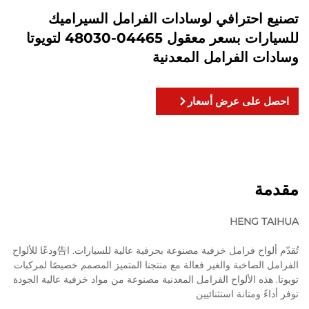
تصنيع احترافي لوسادات الفرامل السيراميك
للسيارات بسعر معقول 04465-48030 لتويوتا
وسادات الفرامل المعدنية
احصل على عرض أسعار
مقدمة
HENG TAIHUA
تُقدّم ألواح فرامل خزفية مصنوعة بحرفية عالية للسيارات. ا告ودعًا للألواح
الفرامل الصاخبة والغير فعالة مع منتجنا المتميز المصمم خصيصًا لمركبات
تويوتا. هذه الألواح الفرامل المعدنية مصنوعة من مواد خزفية عالية الجودة
توفر أداءً ومتانة استثنائيين