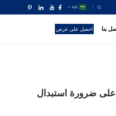
AR
صل بنا
احصل على عرض
أسعار
 على ضرورة استبدال