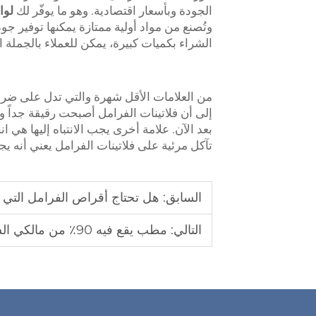
الجودة وبأسعار اقتصادية. وهو ما يوفّر لك
لوا
وتُصنع من مواد أولية ممتازة يمكنها توفير
الشراء بكميات كبيرة، يمكن للعملاء بالجملة ا
من العلامات الأقل شهرة والتي تدل على ضرور
إلى أن فلاتينات الفرامل أصبحت رقيقة جداً و
بعد الآن. علامة أخرى يجب الانتباه إليها هي
تآكل مرئية على فلاتينات الفرامل يعني أنه يج
السابق:
هل تحتاج أقراص الفرامل التي يقل سمكها عن
التالي:
مطب يقع فيه 90٪ من مالكي السيارات: هل يمكن شراء بطانات فرامل "عامة"؟ المخاطر الثلاثة لخلطها