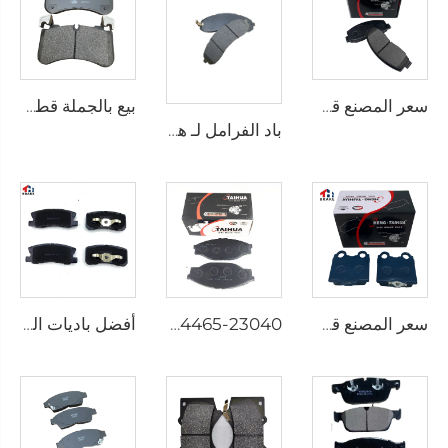
سعر المصنع قطع غيار السيارات المصنعين لوحة خلفية أقراص الفرامل D2026 للسيارات اليابانية
بيع بالجملة قطع غيار سيارات باد الفرامل لـ ديفندر محطة / فان / واغون لـ ديسكفري فان لـ رينج روفر سبورت LR110084 0084
باد الفرامل لـ هيونداي وكيا جيدة شبه معدنية أمامية باد الفرامل قطع غيار السيارات إكسسوارات السيارات قطع غيار السيارات SP1148
سعر المصنع قطع غيار سيارات خزفية للفرامل الأمامية لسيارات لكزس kd 2722
D605 04465-23040 لوحات الفرمل مصنع لوحات الفرمل القرصية لسيارات تويوتا لوحات الفرمل الأصلية
أفضل باديات الفرامل الأمامية D596 لسيارات ميتسوبيشي باجرو جالانت سيغما