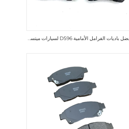
أفضل باديات الفرامل الأمامية D596 لسيارات ميتسوبيشي باجرو جالانت سيغما