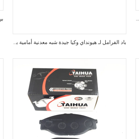
سعر المصنع قطع غيار السيارات المصنعين لوحة خلفية أقراص الفرامل D2026 للسيارات اليابانية
باد الفرامل لـ هيونداي وكيا جيدة شبه معدنية أمامية باد الفرامل قطع غيار السيارات إكسسوارات السيارات قطع غيار السيارات SP1148