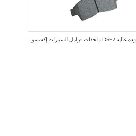
جودة عالية D562 ملحقات فرامل السيارات إكسسوارات سيارات أنظمة فرامل السيارات