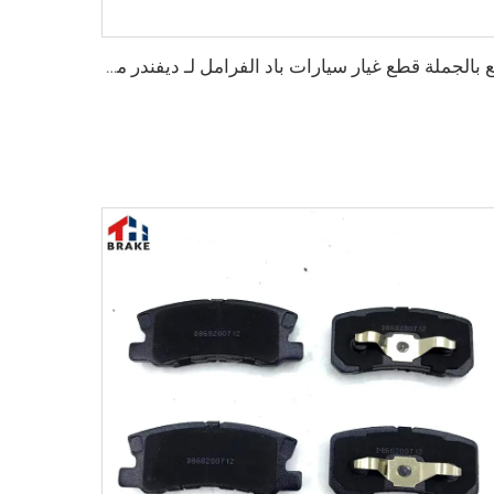
بيع بالجملة قطع غيار سيارات باد الفرامل لـ ديفندر محطة / فان / واغون لـ ديسكفري فان لـ رينج روفر سبورت LR110084 0084