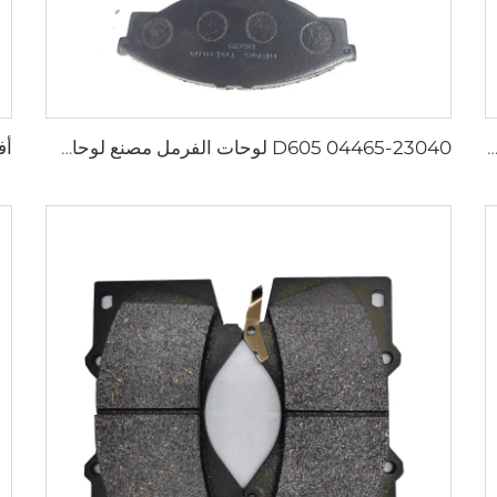
صنع قطع غيار سيارات خزفية للفرامل الأمامية لسيارات لكزس kd 2722
D605 04465-23040 لوحات الفرمل مصنع لوحات الفرمل القرصية لسيارات تويوتا لوحات الفرمل الأصلية