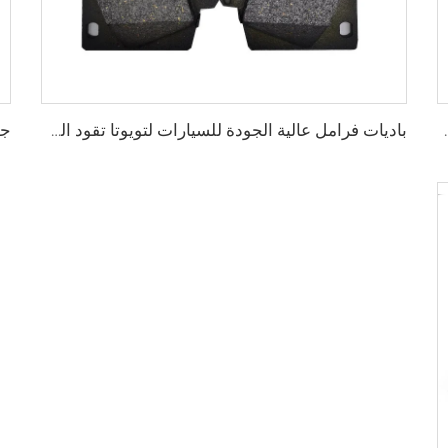
جملة أقراص الفرامل الأمامية للسيارات
باديات فرامل عالية الجودة للسيارات لتويوتا تقود الصناعة الصينية باديات الفرامل بالجملة نظام D1303 باديات الفرامل للسيارات