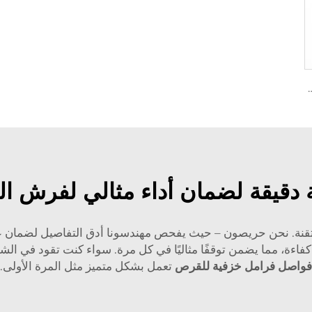
 الأحذية 04465-30340 لتويوتا وسائد الفرامل القرصية الأكثر مبيعًا
دقيقة لضمان أداء مثالي لفرش ال
تقنة. نحن حريصون – حيث يفحص مهندسونا أدق التفاصيل لضمان ع
فاءة، مما يضمن توقفًا مثاليًا في كل مرة. سواء كنت تقود في ا
فواصل فرامل خزفية للقرص
تعمل بشكل متميز مثل المرة الأولى.