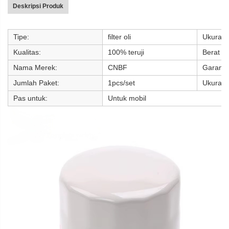
Deskripsi Produk
Tipe:
filter oli
Ukuran:
Kualitas:
100% teruji
Berat be
Nama Merek:
CNBF
Garansi
Jumlah Paket:
1pcs/set
Ukuran:
Pas untuk:
Untuk mobil