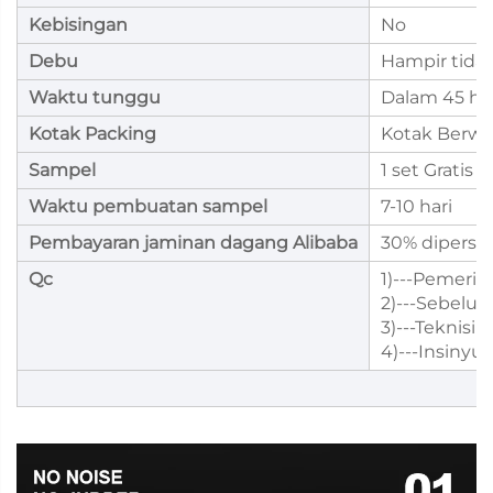
Kebisingan
No
Debu
Hampir tida
Waktu tunggu
Dalam 45 har
Kotak Packing
Kotak Berwa
Sampel
1 set Gratis
Waktu pembuatan sampel
7-10 hari
Pembayaran jaminan dagang Alibaba
30% diperse
Qc
1)---Pemeri
2)---Sebelu
3)---Teknisi
4)---Insiny