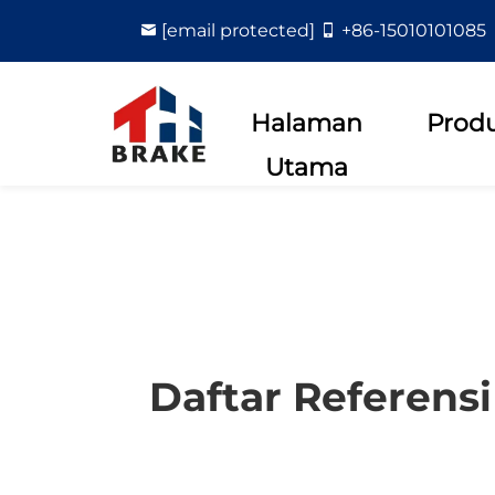
[email protected]
+86-15010101085
Halaman
Prod
Utama
Daftar Referens