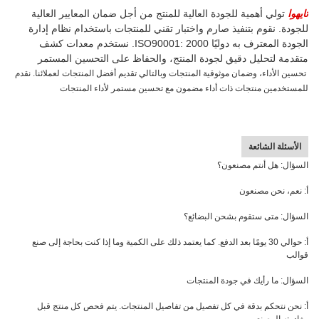
تايهوا
تولي أهمية للجودة العالية للمنتج من أجل ضمان المعايير العالية
للجودة. نقوم بتنفيذ صارم واختبار تقني للمنتجات باستخدام نظام إدارة
الجودة المعترف به دوليًا ISO90001: 2000. نستخدم معدات كشف
متقدمة لتحليل دقيق لجودة المنتج، والحفاظ على التحسين المستمر
تحسين الأداء، وضمان موثوقية المنتجات وبالتالي تقديم أفضل المنتجات لعملائنا. نقدم
للمستخدمين منتجات ذات أداء مضمون مع تحسين مستمر لأداء المنتجات
الأسئلة الشائعة
السؤال: هل أنتم مصنعون؟
أ: نعم، نحن مصنعون
السؤال: متى ستقوم بشحن البضائع؟
أ: حوالي 30 يومًا بعد الدفع. كما يعتمد ذلك على الكمية وما إذا كنت بحاجة إلى صنع
قوالب
السؤال: ما رأيك في جودة المنتجات
أ: نحن نتحكم بدقة في كل تفصيل من تفاصيل المنتجات. يتم فحص كل منتج قبل