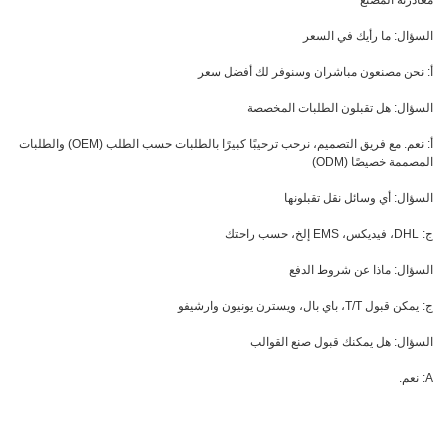
مغادرته المصنع
السؤال: ما رأيك في السعر
أ: نحن مصنعون مباشران وسنوفر لك أفضل سعر
السؤال: هل تقبلون الطلبات المخصصة
أ: نعم. مع فريق التصميم، نرحب ترحيبًا كبيرًا بالطلبات حسب الطلب (OEM) والطلبات
المصممة خصيصًا (ODM)
السؤال: أي وسائل نقل تقبلونها
ج: DHL، فيديكس، EMS إلخ، حسب راحتك
السؤال: ماذا عن شروط الدفع
ج: يمكن قبول T/T، باي بال، ويسترن يونيون وارشيفو
السؤال: هل يمكنك قبول صنع القوالب
A: نعم.