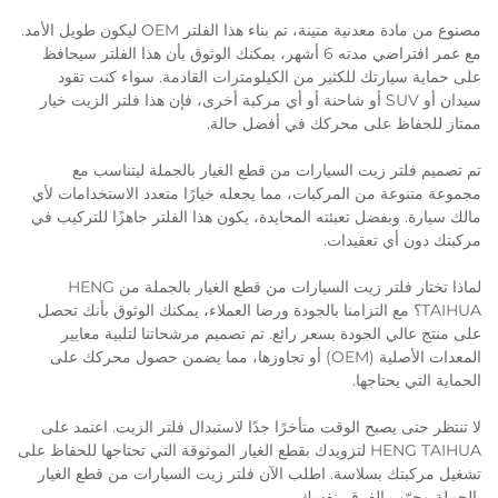
مصنوع من مادة معدنية متينة، تم بناء هذا الفلتر OEM ليكون طويل الأمد.
مع عمر افتراضي مدته 6 أشهر، يمكنك الوثوق بأن هذا الفلتر سيحافظ
على حماية سيارتك للكثير من الكيلومترات القادمة. سواء كنت تقود
سيدان أو SUV أو شاحنة أو أي مركبة أخرى، فإن هذا فلتر الزيت خيار
ممتاز للحفاظ على محركك في أفضل حالة.
تم تصميم فلتر زيت السيارات من قطع الغيار بالجملة ليتناسب مع
مجموعة متنوعة من المركبات، مما يجعله خيارًا متعدد الاستخدامات لأي
مالك سيارة. وبفضل تعبئته المحايدة، يكون هذا الفلتر جاهزًا للتركيب في
مركبتك دون أي تعقيدات.
لماذا تختار فلتر زيت السيارات من قطع الغيار بالجملة من HENG
TAIHUA؟ مع التزامنا بالجودة ورضا العملاء، يمكنك الوثوق بأنك تحصل
على منتج عالي الجودة بسعر رائع. تم تصميم مرشحاتنا لتلبية معايير
المعدات الأصلية (OEM) أو تجاوزها، مما يضمن حصول محركك على
الحماية التي يحتاجها.
لا تنتظر حتى يصبح الوقت متأخرًا جدًا لاستبدال فلتر الزيت. اعتمد على
HENG TAIHUA لتزويدك بقطع الغيار الموثوقة التي تحتاجها للحفاظ على
تشغيل مركبتك بسلاسة. اطلب الآن فلتر زيت السيارات من قطع الغيار
بالجملة وجرّب الفرق بنفسك.