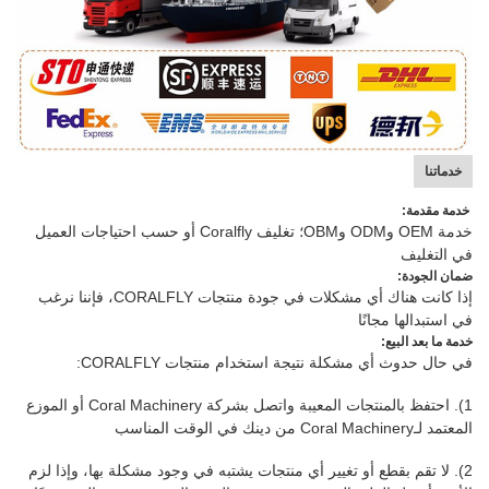
خدماتنا
خدمة مقدمة:
خدمة OEM وODM وOBM؛ تغليف Coralfly أو حسب احتياجات العميل
في التغليف
ضمان الجودة:
إذا كانت هناك أي مشكلات في جودة منتجات CORALFLY، فإننا نرغب
في استبدالها مجانًا
خدمة ما بعد البيع:
في حال حدوث أي مشكلة نتيجة استخدام منتجات CORALFLY:
1). احتفظ بالمنتجات المعيبة واتصل بشركة Coral Machinery أو الموزع
المعتمد لـCoral Machinery
من دينك في الوقت المناسب
2). لا تقم بقطع أو تغيير أي منتجات يشتبه في وجود مشكلة بها، وإذا لزم