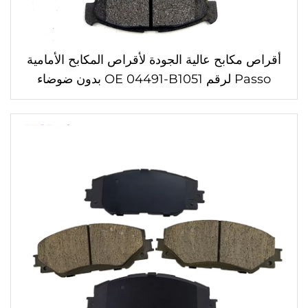
أقراص مكابح عالية الجودة لأقراص المكابح الأمامية
Passo لرقم OE 04491-B1051 بدون ضوضاء
أقراص مكابح قابلة للتخصيص