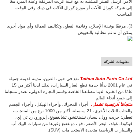
الأمر، أرسل الفلتر المشتبه به
مع عينة الزيت المرفقة وعينة المبرد معًا
إلى شركة كورال للآلات أو موزع كورال للآلات
في دينك وفي الوقت
المناسب
3). مرفقًا بوثيقة الإصلاح، وقائمة القطع، وتكاليف العمالة وأي مواد أخرى
يمكن أن تدعم
مطالبة بالتعويض
معلومات الشركة
Taihua Auto Parts Co Ltd
تقع في خبي، الصين، مدينة قديمة جميلة.
في عام 2001 بدأنا خدمة قطع الغيار السيارات، لذلك لدينا أكثر من 15
عامًا من الخبرة. لدينا مصانعنا الخاصة وقسم التجارة الدولي، نصدر منتجاتنا
إلى جميع أنحاء العالم
منتجاتنا الرئيسية تشمل:
أجزاء المحرك، وأجزاء الهيكل، وأجزاء الجسم
والفئات الثلاث الأخرى، 21 سلسلة، أكثر من 1000 نوع من المنتجات،
تغطي: جريت وول، نيسان تشينغتشو، تشانغفونغ، إيزوزو، زد تي إي،
فوكودا، غولد، البحر الأصفر، فوا، دونغفنغ وغيرها من سيارات البيك أب
والسيارات الرياضية متعددة الاستخدامات (SUV).