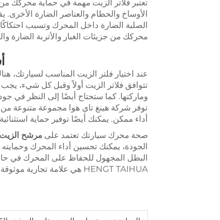
تعتبر فلاتر الزيت مهمة في حماية محركك من
الأوساخ والحطام والعناصر الضارة الأخرى. ي
الصلبة الضارة داخل المحرك وتسبب احتكاكًا مف
محركك من جزيئات الغبار والأتربة الضارة وال
أ
عند اختيار فلتر الزيت المناسب لسيارتك، هن
تتوافق فلاتر الزيت أولاً وقبل كل شيء، يجب أ
وماركتها. كما ستحتاج أيضًا إلى النظر في جودة
توفر شركة هينغ تاي هوا مجموعة متنوعة من 
أداء ممكن. يمكنك أيضًا توفير حماية استثنائ
صحة محرك سيارتك تعتمد على
مرشح الزيت
الجودة، يمكنك تحسين أداء المحرك وحمايته من
البطل المجهول للحفاظ على المحرك في حالة مث
HENGT TAIHUA هي علامة تجارية موثوقة ويمكن الاعتماد عليها.