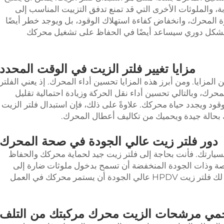
بة، والملوثات الأخرى التي قد تمنع تدفق التزييت المناسب إلى
 المحرك، وانخفاض كفاءة استهلاك الوقود، بل ويوجد خطر أيضًا
شكل دوري سيساعد أيضًا في الحفاظ على تشغيل محركك
مزايا تغيير فلتر الزيت في الوقت المحدد
 المزايا. ومن أبرز هذه المزايا تحسين أداء المحرك. إذ يعني الفلتر
رك، وبالتالي تحسين أداء نقل الحركة وزيادة احتمالية تقليل
لوقود ويجدد حياة محركك. علاوةً على ذلك، فإن استبدال فلتر الزيت
بحالة جيدة ويحميك من تكاليف أعطال المحرك.
دور فلتر زيت عالي الجودة في صحة المحرك
ت لسيارتك. فأنت بحاجة إلى فلتر زيت جيد لحماية محركك والحفاظ
خيصة وذات الجودة المنخفضة أن تسمح بدخول ملوثات ضارة إلى
المحرك ما قد يتسبب في أضرار. بينما يضمن لك فلتر زيت HPDV عالي الجودة أن يستمر محركك في العمل
مي مرشحات الزيت محرك مركبتك من التلف