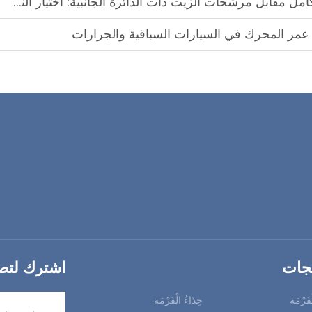
ات الزيت ذات الدائرة الجانبية: اختيار النوع المناسب لنظام المحرك الخاص بك
 عمر المحرك في السيارات السباقية والجرارات
تجات
اشترك لتصل
ْفَرْمَة
حِذَاءُ الْفَرْمَة