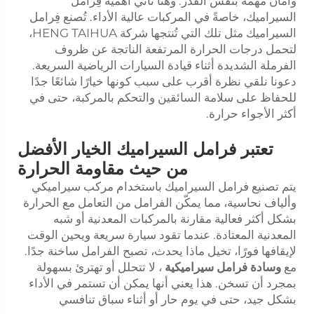
وأمان مهمة بنفس القدر. وهنا تأتي أهمية فِرامل
السيراميك، خاصةً في المركبات عالية الأداء. تُصنع فِرامل
السيراميك مثل تلك التي تُنتجها شركة HENG TAIHUA،
لتحمل درجات الحرارة المرتفعة الناتجة عن ظروف
الفرملة الشديدة أثناء قيادة السيارات الرياضية السريعة.
دعونا نلقي نظرة أقرب على سبب كونها خيارًا شائعًا جدًا
للحفاظ على سلامة السائقين والتحكم بالمركبة، حتى في
أكثر الأجواء حرارة.
تعتبر فرامل السيراميك الخيار الأفضل
من حيث مقاومة الحرارة
يتم تصنيع فرامل السيراميك باستخدام مركب سيراميكي
وألياف نحاسية، مما يمكّن الفرامل من التعامل مع الحرارة
بشكل أكثر فعالية مقارنة بالمركبات المعدنية أو شبه
المعدنية المعتادة. عندما تقود سيارة سريعة ويحين الوقت
لإيقافها فورًا، تخيل ماذا يحدث، تصبح الفرامل ساخنة جدًا.
مع
وسادة فرامل سيراميكية
، لا تتحلل أو تهترئ بسهولة
بمجرد أن تسخن. هذا يعني أنها يمكن أن تستمر في الأداء
بشكل جيد، حتى في يوم حار أو أثناء سباق تنافسي