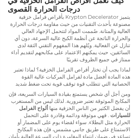
كيف تعمل أقراص الفرامل الخزفية في
درجات الحرارة القصوى
يتميز Krypton Decelerator بأقراص فرامل خزفية
مصنوعة بأحدث التقنيات من حيث مقاومة درجات الحرارة
العالية والمتانة. صُممت المواد لتتحمل الإجهاد العالي
والحرارة الناتجة عن أنظمة الكبح عالية السرعة، دون أي
تنازل عن الفعالية. ويُلهم هذا المفهوم التقني الثقة لدى
السائقين، حيث يمكنهم الاعتماد على مكابحهم لتقديم أداء
ممتاز في جميع الظروف تقريبًا
لماذا يجب أن تختار أقراص الفرامل الخزفية؟ لماذا تعتبر
هذه المادة أفضل مادة لفرامل المركبات عالية القوة
الحصانية التي تتطلب قوة توقف قوية تحت ضغط شديد
ومن أجل أي شخص يستمتع بقيادة السيارات السريعة، فإن
المكابح الموثوقة تعتبر ضرورية. لذلك ليس من المستغرب
أن يفضل الكثير من الناس الخزفية منها
ألواح الفرامل
للسيارات
. فهي موثوقة ودائمة وقادرة على التحمل
الحرارة مثل البطلاء. سواء لقضاء يوم على المضمار أو
الاستمتاع على طريق جانبي مشمس، فإن هذه المكابح
تساعد في ضمان انتهاء المغامرة ذات السرعة العالية بأمان