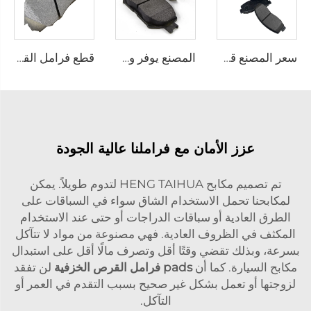
سعر المصنع قطع غيار السيارات المصنعين لوحة خلفية أقراص الفرامل D2026 للسيارات اليابانية
المصنع يوفر وسائد فرامل عالية الجودة وفرامل الأحذية 04465-30340 لتويوتا وسائد الفرامل القرصية الأكثر مبيعًا
قطع فرامل القرص قطعة فرامل 58101-4HA00 أجزاء السيارات فرامل للهيونداي لكيا محور الأمامي
عزز الأمان مع فراملنا عالية الجودة
تم تصميم مكابح HENG TAIHUA لتدوم طويلاً. يمكن
لمكابحنا تحمل الاستخدام الشاق سواء في السباقات على
الطرق العادية أو سباقات الدراجات أو حتى عند الاستخدام
المكثف في الظروف العادية. فهي مصنوعة من مواد لا تتآكل
بسرعة، وبذلك تقضي وقتًا أقل وتصرف مالًا أقل على استبدال
مكابح السيارة. كما أن
pads فرامل القرص الخزفية
لن تفقد
لزوجتها أو تعمل بشكل غير صحيح بسبب التقدم في العمر أو
التآكل.