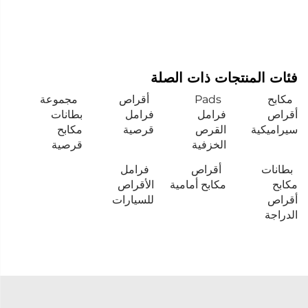
فئات المنتجات ذات الصلة
مكابح
Pads
أقراص
مجموعة
أقراص
فرامل
فرامل
بطانات
سيراميكية
القرص
قرصية
مكابح
الخزفية
قرصية
بطانات
أقراص
فرامل
مكابح
مكابح أمامية
الأقراص
أقراص
للسيارات
الدراجة