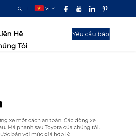
VI
Liên Hệ
Yêu cầu báo
húng Tôi
giá
a
ừng xe một cách an toàn. Các dòng xe
au. Má phanh sau Toyota của chúng tôi,
 được bán với mức giá hợp lý.