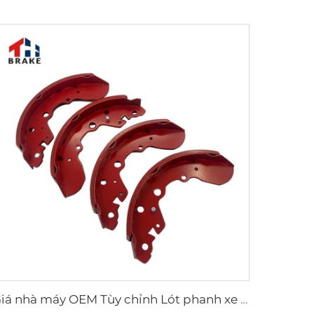
Giá nhà máy OEM Tùy chỉnh Lót phanh xe tải bán tải Phanh trống Giày phanh cho xe coast SUZUKI