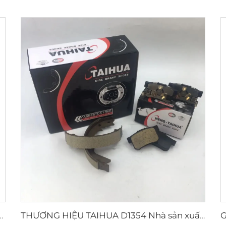
n xuất Tấm đỡ Đệm phanh đĩa D2026 cho xe Nhật Bản
THƯƠNG HIỆU TAIHUA D1354 Nhà sản xuất Lót phanh Ceramic cho xe hơi