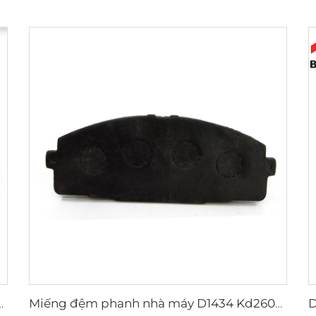
ickup OEM 04495-0K010 04495-28090
Miếng đệm phanh nhà máy D1434 Kd2605 Phù hợp với xe toyota HIACE IV Bus