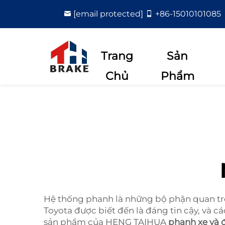
[email protected]
+86-15010101085
Trang
Sản
Chủ
Phẩm
Hệ thống phanh là những bộ phận quan trọ
Toyota được biết đến là đáng tin cậy, và 
sản phẩm của HENG TAIHUA
phanh xe và