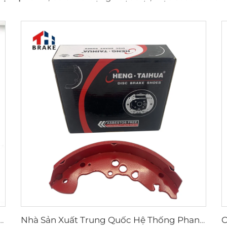
u K2305 cho xe Toyota 04495-35151
Nhà Sản Xuất Trung Quốc Hệ Thống Phanh Ô Tô Giày Phanh Xe Hơi