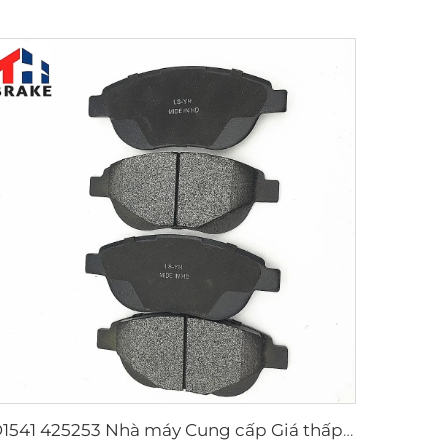
D1541 425253 Nhà máy Cung cấp Giá thấp Phụ kiện Đệm phanh cho peugeot 207 307