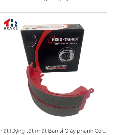
Chất lượng tốt nhất Bán sỉ Giày phanh Ceramic Trục sau Ô tô cho HILUX VI Pickup