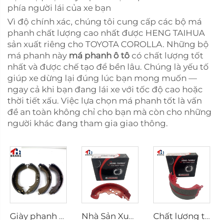
phía người lái của xe bạn
Vì độ chính xác, chúng tôi cung cấp các bộ má
phanh chất lượng cao nhất được HENG TAIHUA
sản xuất riêng cho TOYOTA COROLLA. Những bộ
má phanh này
má phanh ô tô
có chất lượng tốt
nhất và được chế tạo để bền lâu. Chúng là yếu tố
giúp xe dừng lại đúng lúc bạn mong muốn —
ngay cả khi bạn đang lái xe với tốc độ cao hoặc
thời tiết xấu. Việc lựa chọn má phanh tốt là vấn
đề an toàn không chỉ cho bạn mà còn cho những
người khác đang tham gia giao thông.
Giày phanh sau K2305 cho xe Toyota 04495-35151
Nhà Sản Xuất Trung Quốc Hệ Thống Phanh Ô Tô Giày Phanh Xe Hơi
Chất lượng tốt nhất Bán sỉ Giày phanh Ceramic Trục sau Ô tô cho HILUX VI Pickup