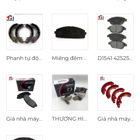
Phanh tự động cho xe HILUX VII Pickup OEM 04495-0K010 04495-28090
Miếng đệm phanh nhà máy D1434 Kd2605 Phù hợp với xe toyota HIACE IV Bus
D1541 425253 Nhà máy Cung cấp Giá thấp Phụ kiện Đệm phanh cho peugeot 207 307
Giá nhà máy Phụ tùng ô tô Nhà sản xuất Tấm đỡ Đệm phanh đĩa D2026 cho xe Nhật Bản
THƯƠNG HIỆU TAIHUA D1354 Nhà sản xuất Lót phanh Ceramic cho xe hơi
Giá nhà máy OEM Tùy chỉnh Lót phanh xe tải bán tải Phanh trống Giày phanh cho xe coast SUZUKI