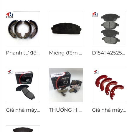
Phanh tự động cho xe HILUX VII Pickup OEM 04495-0K010 04495-28090
Miếng đệm phanh nhà máy D1434 Kd2605 Phù hợp với xe toyota HIACE IV Bus
D1541 425253 Nhà máy Cung cấp Giá thấp Phụ kiện Đệm phanh cho peugeot 207 307
Giá nhà máy Phụ tùng ô tô Nhà sản xuất Tấm đỡ Đệm phanh đĩa D2026 cho xe Nhật Bản
THƯƠNG HIỆU TAIHUA D1354 Nhà sản xuất Lót phanh Ceramic cho xe hơi
Giá nhà máy OEM Tùy chỉnh Lót phanh xe tải bán tải Phanh trống Giày phanh cho xe coast SUZUKI