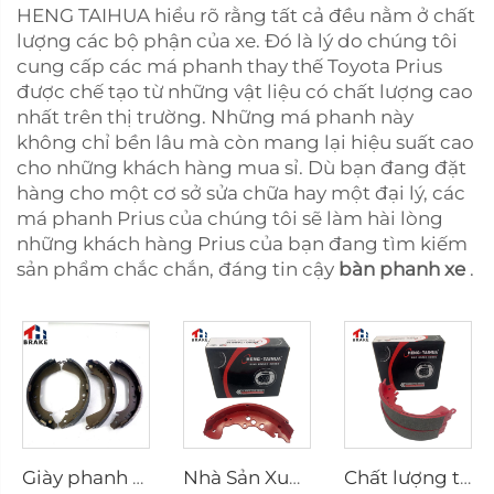
HENG TAIHUA hiểu rõ rằng tất cả đều nằm ở chất
lượng các bộ phận của xe. Đó là lý do chúng tôi
cung cấp các má phanh thay thế Toyota Prius
được chế tạo từ những vật liệu có chất lượng cao
nhất trên thị trường. Những má phanh này
không chỉ bền lâu mà còn mang lại hiệu suất cao
cho những khách hàng mua sỉ. Dù bạn đang đặt
hàng cho một cơ sở sửa chữa hay một đại lý, các
má phanh Prius của chúng tôi sẽ làm hài lòng
những khách hàng Prius của bạn đang tìm kiếm
sản phẩm chắc chắn, đáng tin cậy
bàn phanh xe
.
Giày phanh sau K2305 cho xe Toyota 04495-35151
Nhà Sản Xuất Trung Quốc Hệ Thống Phanh Ô Tô Giày Phanh Xe Hơi
Chất lượng tốt nhất Bán sỉ Giày phanh Ceramic Trục sau Ô tô cho HILUX VI Pickup