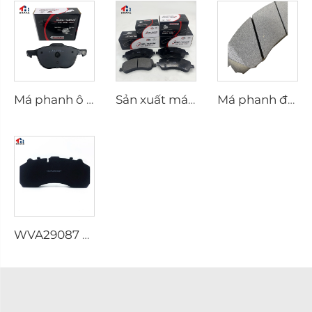
Má phanh ô tô dự phòng D1044-7947 cho má phanh trước Mazda ford
Sản xuất má phanh Trung Quốc Bán kim loại Má phanh chất lượng tốt nhất Má phanh trước cho xe Ford
Má phanh đĩa Má phanh 58101-4HA00 Phụ tùng ô tô Má phanh cho Hyundai cho Kia Trục trước
WVA29087 Bán buôn má phanh ô tô Má phanh xe 29087 Má phanh