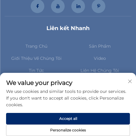
Liên kết Nhanh
Trang Chủ
Sản Phẩm
Giới Thiệu Về Chúng Tôi
Video
Tin Tức
Liên Hệ Chúng Tôi
Đăng ký để cập nhật tin tức
We value your privacy
mới nhất của chúng tôi
We use cookies and similar tools to provide our services.
If you don't want to accept all cookies, click Personalize
cookies.
Đăng ký
Accept all
Bản quyền © Công ty TNHH Phụ tùng Ô tô Taihua, Huyện Gucheng.
Personalize cookies
Mọi quyền được bảo lưu -
Chính sách bảo mật
-
BLOG