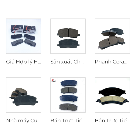
Giá Hợp lý Hệ thống Đệm phanh Gốm Carbon Tốt nhất cho Xe Hơi đang Bán 04465-OK240 cho Toyota Đệm phanh Ô tô
Sản xuất Chuyên nghiệp Đệm phanh Gốm cho Xe hơi Giá Rẻ Hợp lý 04465-48030 cho Toyota Đệm phanh Kim loại
Phanh Ceramic và Carbon Fiber bán chạy nhất Ngành Công Nghiệp Trung Quốc Bán Sỉ Lót Phanh 04465-48030 cho Phanh Toyota
Nhà máy Cung cấp Lót phanh Ceramic Ô tô Giá sỉ Rẻ cho Toyota Wearever Lót Phanh Mã 04465-48030
Bán Trực Tiếp Từ Nhà Máy Hệ Thống Phanh Phụ Tùng Ô Tô Trung Quốc cho Đệm Phanh Toyota 04466-60020 Đệm Phanh Gốm
Bán Trực Tiếp Từ Nhà Máy Hệ Thống Phụ Tùng Ô Tô Đệm Phanh Nhà Sản Xuất cho Đệm Phanh Ford D1676 Đệm Phanh brembo