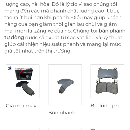
lượng cao, hài hòa. Đó là lý do vì sao chúng tôi
mang đến các má phanh chất lượng cao ít bụi,
tạo ra ít bụi hơn khi phanh. Điều này giúp khách
hàng của bạn giảm thời gian lau chùi và giảm
mài mòn la-zăng xe của họ. Chúng tôi
bàn phanh
tự động
được sản xuất từ các vật liệu và kỹ thuật
giúp cải thiện hiệu suất phanh và mang lại mức
giá tốt nhất trên thị trường.
Giá nhà máy Phụ tùng ô tô Nhà sản xuất Tấm đỡ Đệm phanh đĩa D2026 cho xe Nhật Bản
Bu-lông phanh phụ tùng ô tô sỉ cho Defender Station/Van/Wagon cho Discovery Van cho Range Rover Sport LR110084 0084
Bùn phanh cho Hyundai cho Kia Chất lượng bán kim loại tốt Bùn phanh trước Phụ tùng ô tô Phụ kiện ô tô Phụ tùng phanh xe hơi SP1148