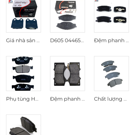
Giá nhà sản xuất Phụ tùng ô tô gốm phanh trước cho Lexus kd 2722
D605 04465-23040 Đệm Phanh Nhà Sản Xuất Đĩa Phanh cho toyota Đệm Phanh Chính Hãng
Đệm phanh trước tốt nhất D596 cho Mitsubishi Pajero Galant Sigma
Phụ tùng Hệ thống Phanh Tự động Bán buôn Đệm Phanh Trống Trước Ô tô Xe tự lái
Đệm phanh chất lượng cao cho ô tô dành cho Toyota dẫn đầu ngành công nghiệp Trung Quốc Bán buôn Hệ thống Đệm Phanh D1303 Đệm Phanh Ô tô
Chất lượng cao D562 Phụ kiện Pad phanh Ô tô Phụ kiện Ô tô Hệ thống Pad phanh