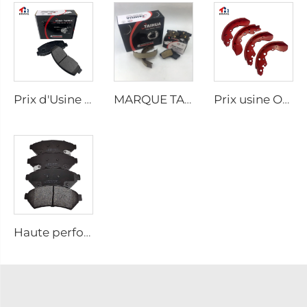
Prix d'Usine Pièces Auto Fabricants Plaque Arrière Freins à Disque D2026 pour Voitures Japonaises
MARQUE TAIHUA D1354 Fabricant de plaquettes de frein arrière céramiques pour voiture
Prix ​​usine OEM personnalisé pour plaquette de frein de camion semi-remorque et chaussée de frein à tambour pour SUZUKI
Haute performance Auto Voiture Céramique Ensemble de plaquettes de frein D1075 pour PONTIAC