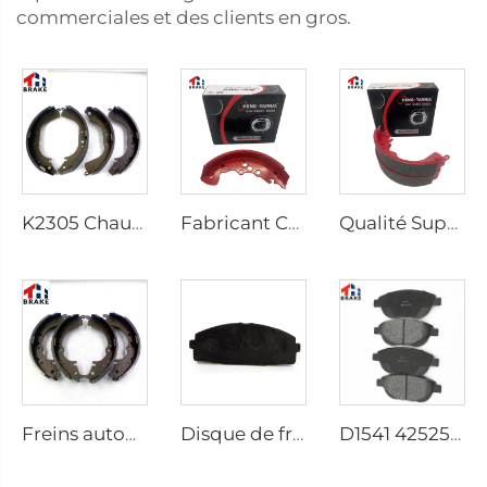
commerciales et des clients en gros.
K2305 Chaussées de Frein Arrière pour Voiture Toyota 04495-35151
Fabricant Chinois Système de Frein Auto Chaussée de Frein Auto Voiture Chaussées de Frein
Qualité Supérieure Vente en Gros Chaussées de Frein Céramiques pour l'Essieu Arrière pour Pick-up HILUX VI
Freins automatiques pour pick-up HILUX VII OEM 04495-0K010 04495-28090
Disque de frein usine D1434 Kd2605 Convient pour Toyota HIACE IV Bus
D1541 425253 Fabrication de pièces de rechange de disques de frein à bas prix pour Peugeot 207 307