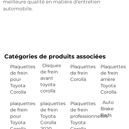
meilleure qualité en matière d'entretien
automobile.
Catégories de produits associées
Disques
Plaquettes
Plaquettes
Plaquettes
de frein
de frein
de frein
de frein
avant
pour
Corolla
arrière
toyota
Toyota
Toyota
corolla
Corolla
Corolla
Auto
plaquettes
plaquettes
Plaquettes
Brake
de frein
de frein
de frein
Pads
pour
Toyota
professionnelles
Toyota
Corolla
Toyota
Corolla
2020
Corolla