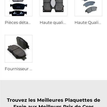
Pièces détachées pour systèmes de freinage automatique, plaquettes de frein en gros, plaquettes de frein avant pour voiture
Haute qualité plaquettes de frein pour voitures, pour Toyota, leader de l'industrie, système de plaquettes de frein chinois en gros D1303
Haute Qualité D562 Disques de frein auto Accessoires Accessoire auto Systèmes de disques de frein auto
Fournisseur de chaussées et d'écrous de frein de haute qualité 04465-30340 pour Toyota, étriers de frein à disque en vente
Trouvez les Meilleures Plaquettes de
Frein aux Meilleurs Prix de Gros