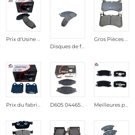
Prix d'Usine Pièces Auto Fabricants Plaque Arrière Freins à Disque D2026 pour Voitures Japonaises
Gros Pièces automobiles pour voitures Disques de frein pour Defender Station/Fourgonnette/Break pour Discovery Fourgonnette pour Range Rover Sport LR110084 0084
Disques de frein pour Hyundai pour Kia Bon Semi-métallique Freins avant Pièces automobiles Accessoires automobiles Pièces de frein auto SP1148
Prix ​​du fabricant Pièces détachées automobiles avant en céramique pour Lexus kd 2722
D605 04465-23040 Plaquettes de frein Fabricant Plaquettes de frein à disque pour toyota Plaquettes de frein Originales
Meilleures plaquettes de frein avant D596 pour Mitsubishi Pajero Galant Sigma