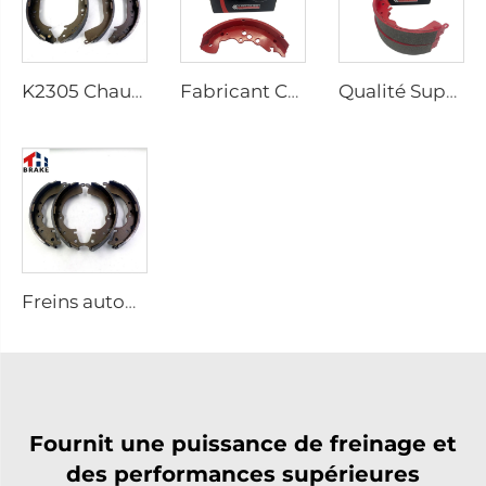
K2305 Chaussées de Frein Arrière pour Voiture Toyota 04495-35151
Fabricant Chinois Système de Frein Auto Chaussée de Frein Auto Voiture Chaussées de Frein
Qualité Supérieure Vente en Gros Chaussées de Frein Céramiques pour l'Essieu Arrière pour Pick-up HILUX VI
Freins automatiques pour pick-up HILUX VII OEM 04495-0K010 04495-28090
Fournit une puissance de freinage et
des performances supérieures