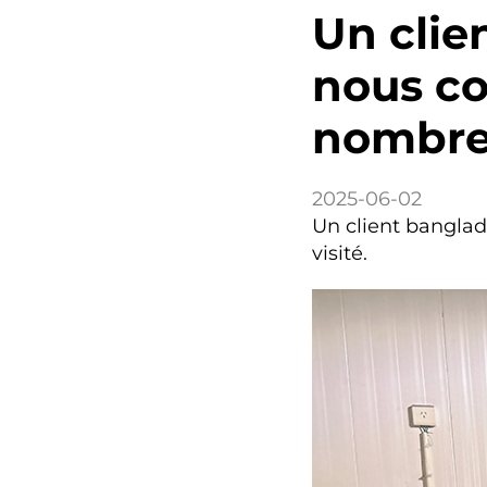
Un clie
nous co
nombreu
2025-06-02
Un client bangla
visité.