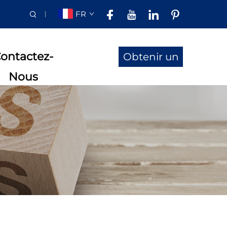
FR
ontactez-
Obtenir un
Nous
devis