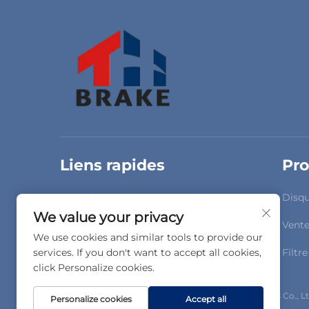
Liens rapides
Pro
Page d'accueil
Produits
Disqu
We value your privacy
À Propos De Nous
Vidéos
Vent
We use cookies and similar tools to provide our
Actualités
Contactez-Nous
Filtre
services. If you don't want to accept all cookies,
click Personalize cookies.
Droits d'auteur © Gucheng County Taihua Auto Parts Co., Ltd
Personalize cookies
Accept all