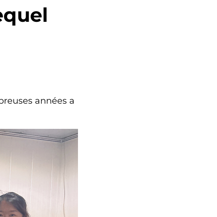
equel
mbreuses années a